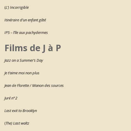
(
L’) Incorrigible
Itinéraire d’un enfant gâté
IP5 – l’île aux pachydermes
Films de J à P
Jazz on a Summer’s Day
Je t’aime moi non plus
Jean de Florette / Manon des sources
Juré n°2
Last exit to Brooklyn
(
The) Last waltz