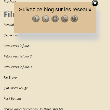
Psychose
Suivez ce blog sur les réseaux
Films de R à Z
Renaud, à cœur perdu
(
Le) Retour des sept
Retour vers le futur
1
Retour vers le futur
2
Retour vers le futur
3
Rio Bravo
(
La) Rivière Rouge
Rock Bottom
Ronnie Wood: Somebody Up There Likes Me