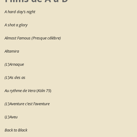
A hard day’s night
A shot a glory
Almost Famous (Presque célèbre)
Altamira
(L’)Arnaque
(L’)As des as
Au rythme de Vera
(
Köln 75
)
(L’)Aventure c’est l’aventure
(
L’)Aveu
Back to Black