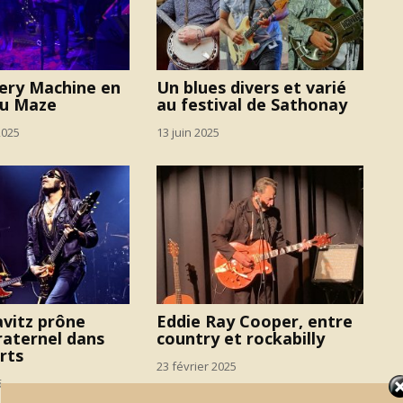
ery Machine en
Un blues divers et varié
au Maze
au festival de Sathonay
2025
13 juin 2025
vitz prône
Eddie Ray Cooper, entre
raternel dans
country et rockabilly
rts
23 février 2025
5