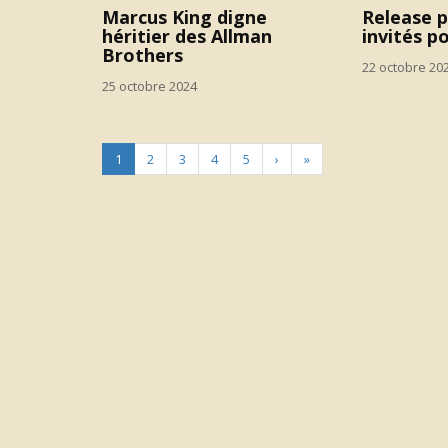
Marcus King digne
Release p
héritier des Allman
invités p
Brothers
22 octobre 20
25 octobre 2024
1
2
3
4
5
›
»