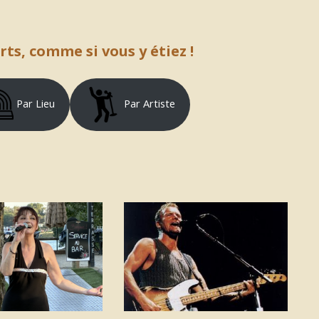
ts, comme si vous y étiez !
Par Lieu
Par Artiste