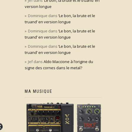
Jef
dans
‘Le bon, la brute et le truand’ en
version longue
Dominique
dans
‘Le bon, la brute et le
truand’ en version longue
Dominique
dans
‘Le bon, la brute et le
truand’ en version longue
Dominique
dans
‘Le bon, la brute et le
truand’ en version longue
Jef
dans
Aldo Maccione à l’origine du
signe des cornes dans le metal?
MA MUSIQUE