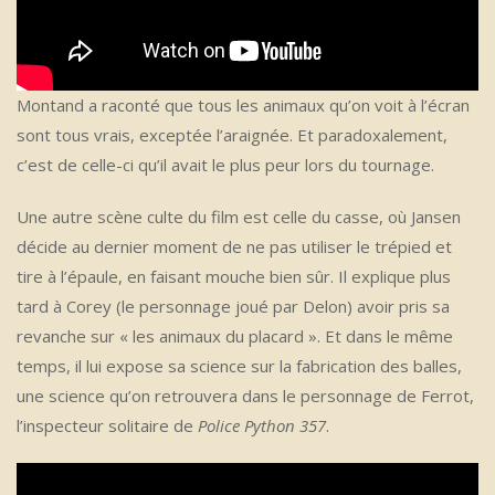
Montand a raconté que tous les animaux qu’on voit à l’écran
sont tous vrais, exceptée l’araignée. Et paradoxalement,
c’est de celle-ci qu’il avait le plus peur lors du tournage.
Une autre scène culte du film est celle du casse, où Jansen
décide au dernier moment de ne pas utiliser le trépied et
tire à l’épaule, en faisant mouche bien sûr. Il explique plus
tard à Corey (le personnage joué par Delon) avoir pris sa
revanche sur « les animaux du placard ». Et dans le même
temps, il lui expose sa science sur la fabrication des balles,
une science qu’on retrouvera dans le personnage de Ferrot,
l’inspecteur solitaire de
Police Python 357
.