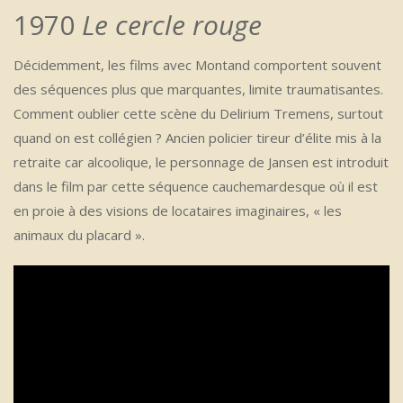
1970
Le cercle rouge
Décidemment, les films avec Montand comportent souvent
des séquences plus que marquantes, limite traumatisantes.
Comment oublier cette scène du Delirium Tremens, surtout
quand on est collégien ? Ancien policier tireur d’élite mis à la
retraite car alcoolique, le personnage de Jansen est introduit
dans le film par cette séquence cauchemardesque où il est
en proie à des visions de locataires imaginaires, « les
animaux du placard ».