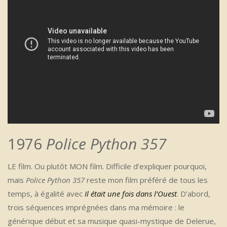
1976
Police Python 357
LE film. Ou plutôt MON film. Difficile d’expliquer pourquoi,
mais
Police Python 357
reste mon film préféré de tous les
temps, à égalité avec
Il était une fois dans l’Ouest
. D’abord,
trois séquences imprégnées dans ma mémoire : le
générique début et sa musique quasi-mystique de Delerue,