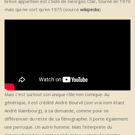
brève apparition est
Clodo
de Georges Clair, tourné en 1970
mais qui ne sort qu’en 1975 (source
wikipedia
).
Mais c’est surtout son unique rôle non comique. Au
générique, il est crédité André Bourvil (son vrai nom étant
André Raimbourg), à sa demande, comme pour se
différencier du reste de sa filmographie. Il porte également
une perruque. Un autre homme. Mais l’interprète du