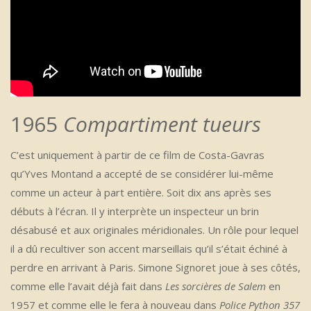
1965
Compartiment tueurs
C’est uniquement à partir de ce film de Costa-Gavras
qu’Yves Montand a accepté de se considérer lui-même
comme un acteur à part entière. Soit dix ans après ses
débuts à l’écran. Il y interprète un inspecteur un brin
désabusé et aux originales méridionales. Un rôle pour lequel
il a dû recultiver son accent marseillais qu’il s’était échiné à
perdre en arrivant à Paris. Simone Signoret joue à ses côtés,
comme elle l’avait déjà fait dans
Les sorcières de Salem
en
1957 et comme elle le fera à nouveau dans
Police Python 357