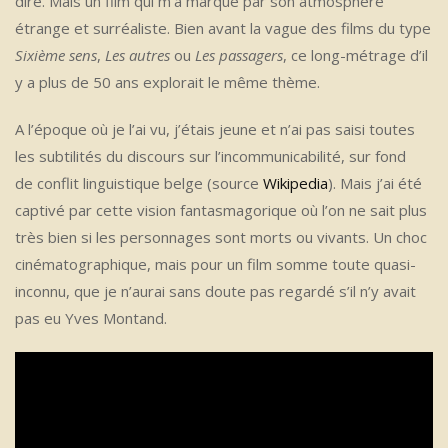
dire. Mais un film qui m’a marqué par son atmosphère
étrange et surréaliste. Bien avant la vague des films du type
Sixième sens
,
Les autres
ou
Les passagers
, ce long-métrage d’il
y a plus de 50 ans explorait le même thème.
A l’époque où je l’ai vu, j’étais jeune et n’ai pas saisi toutes
les subtilités du discours sur l’incommunicabilité, sur fond
de conflit linguistique belge (source
Wikipedia
). Mais j’ai été
captivé par cette vision fantasmagorique où l’on ne sait plus
très bien si les personnages sont morts ou vivants. Un choc
cinématographique, mais pour un film somme toute quasi-
inconnu, que je n’aurai sans doute pas regardé s’il n’y avait
pas eu Yves Montand.