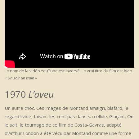
Le nom de la vidéo YouTube est inversé. Le vrai titre du film est bien
« Un soir un train »
1970
L’aveu
Un autre choc. Ces images de Montand amaigri, blafard, le
regard livide, faisant les cent pas dans sa cellule. Glaçant. On
le sait, le tournage de ce film de Costa-Gavras, adapté
d’Arthur London a été vécu par Montand comme une forme