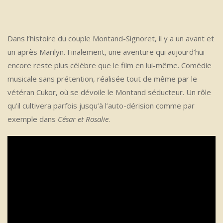
Dans l’histoire du couple Montand-Signoret, il y a un avant et
un après Marilyn. Finalement, une aventure qui aujourd’hui
encore reste plus célèbre que le film en lui-même. Comédie
musicale sans prétention, réalisée tout de même par le
vétéran Cukor, où se dévoile le Montand séducteur. Un rôle
qu’il cultivera parfois jusqu’à l’auto-dérision comme par
exemple dans
César et Rosalie
.