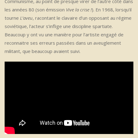
Communisme, au point de presque virer de l’autre côté dans
les années 80 (son émission
Vive la crise !
). En 1968, lorsqu’il
tourne
L’aveu
, racontant le clavaire d’un opposant au régime
soviétique, l’acteur s’inflige une discipline spartiate.
Beaucoup y ont vu une manière pour l’artiste engagé de
reconnaitre ses erreurs passées dans un aveuglement
militant, que beaucoup avaient suivi.