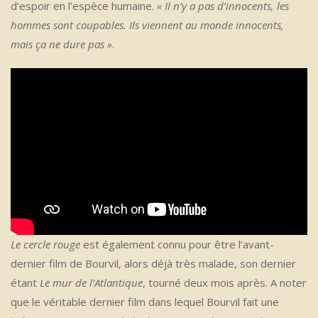
d’espoir en l’espèce humaine.
« Il n’y a pas d’innocents, les
hommes sont coupables. Ils viennent au monde innocents,
mais ça ne dure pas »
.
Le cercle rouge
est également connu pour être l’avant-
dernier film de Bourvil, alors déjà très malade, son dernier
étant
Le mur de l’Atlantique
, tourné deux mois après. A noter
que le véritable dernier film dans lequel Bourvil fait une