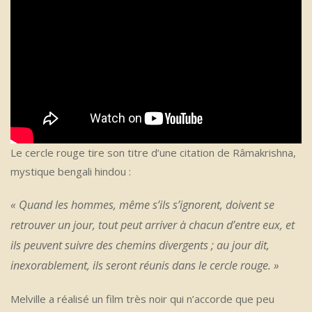
Le cercle rouge tire son titre d’une citation de Râmakrishna,
mystique bengali hindou :
« Quand les hommes, même s’ils s’ignorent, doivent se
retrouver un jour, tout peut arriver à chacun d’entre eux, et
ils peuvent suivre des chemins divergents ; au jour dit,
inexorablement, ils seront réunis dans le cercle rouge. »
Melville a réalisé un film très noir qui n’accorde que peu