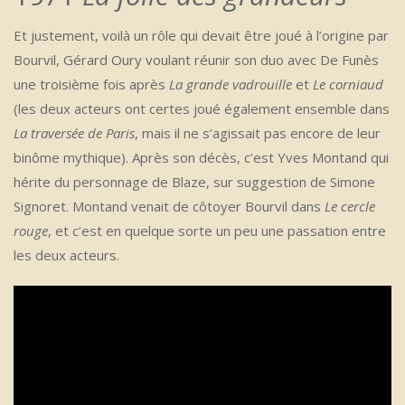
Et justement, voilà un rôle qui devait être joué à l’origine par
Bourvil, Gérard Oury voulant réunir son duo avec De Funès
une troisième fois après
La grande vadrouille
et
Le corniaud
(les deux acteurs ont certes joué également ensemble dans
La traversée de Paris
, mais il ne s’agissait pas encore de leur
binôme mythique). Après son décès, c’est Yves Montand qui
hérite du personnage de Blaze, sur suggestion de Simone
Signoret. Montand venait de côtoyer Bourvil dans
Le cercle
rouge
, et c’est en quelque sorte un peu une passation entre
les deux acteurs.