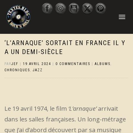
DÉPLIER
LA
NAVIGATI
‘L’ARNAQUE’ SORTAIT EN FRANCE IL Y
A UN DEMI-SIÈCLE
PAR
JEF
|
19 AVRIL 2024
|
0 COMMENTAIRES
|
ALBUMS
,
CHRONIQUES
,
JAZZ
Le 19 avril 1974, le film
‘L’arnaque’
arrivait
dans les salles françaises. Un long-métrage
que j’ai d’abord découvert par sa musique