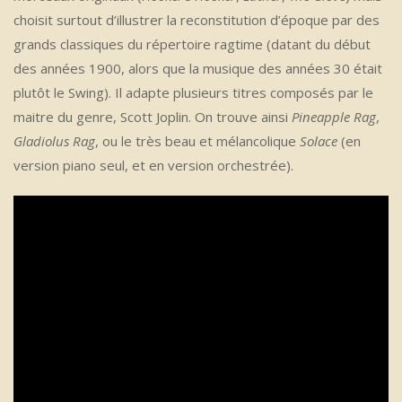
choisit surtout d’illustrer la reconstitution d’époque par des
grands classiques du répertoire ragtime (datant du début
des années 1900, alors que la musique des années 30 était
plutôt le Swing). Il adapte plusieurs titres composés par le
maitre du genre, Scott Joplin. On trouve ainsi
Pineapple Rag
,
Gladiolus Rag
, ou le très beau et mélancolique
Solace
(en
version piano seul, et en version orchestrée).