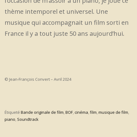
l’occasion de m’assoir à un piano, je joue ce
thème intemporel et universel. Une
musique qui accompagnait un film sorti en
France il y a tout juste 50 ans aujourd’hui.
© Jean-François Convert – Avril 2024
Étiqueté
Bande originale de film
,
BOF
,
cinéma
,
film
,
musique de film
,
piano
,
Soundtrack