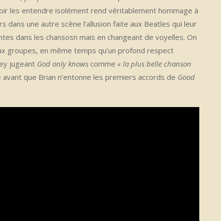
uvoir les entendre isolément rend véritablement hommage à
urs dans une autre scène l’allusion faite aux Beatles qui leur
entes dans les chansosn mais en changeant de voyelles. On
s deux groupes, en même temps qu’un profond respect
ney jugeant
God only knows
comme
« la plus belle chanson
ste avant que Brian n’entonne les premiers accords de
Good