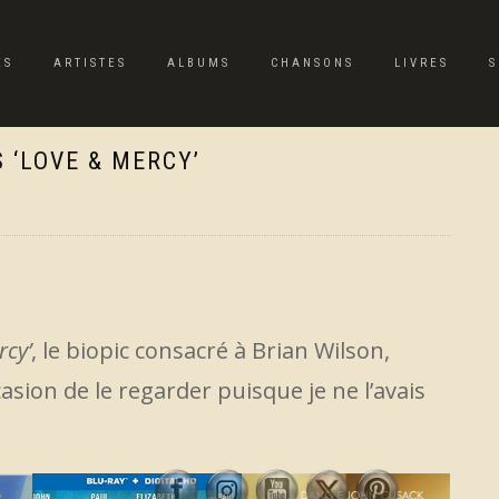
ES
ARTISTES
ALBUMS
CHANSONS
LIVRES
S
 ‘LOVE & MERCY’
rcy’
, le biopic consacré à Brian Wilson,
sion de le regarder puisque je ne l’avais