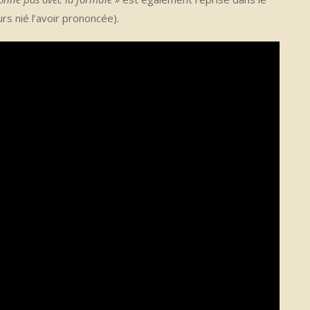
urs nié l’avoir prononcée).