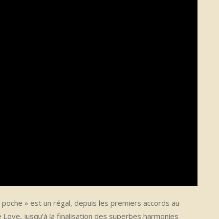
 poche » est un régal, depuis les premiers accords au
e Love, jusqu’à la finalisation des superbes harmonies