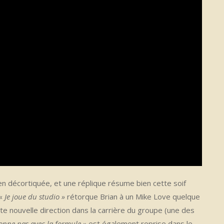
en décortiquée, et une réplique résume bien cette soif
 «
Je joue du studio »
rétorque Brian à un Mike Love quelque
 nouvelle direction dans la carrière du groupe (une des
onne pas avec la formule »
est également reprise dans le