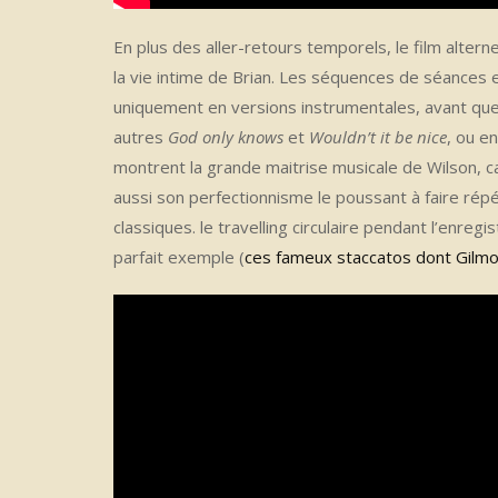
En plus des aller-retours temporels, le film alt
la vie intime de Brian. Les séquences de séances 
uniquement en versions instrumentales, avant que 
autres
God only knows
et
Wouldn’t it be nice
, ou e
montrent la grande maitrise musicale de Wilson, c
aussi son perfectionnisme le poussant à faire répé
classiques. le travelling circulaire pendant l’enreg
parfait exemple (
ces fameux staccatos dont Gilmo