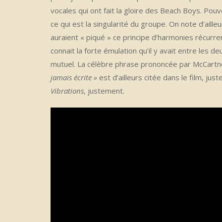
vocales qui ont fait la gloire des Beach Boys. Po
ce qui est la singularité du groupe. On note d’aille
auraient « piqué » ce principe d’harmonies récurr
connait la forte émulation qu’il y avait entre le
mutuel. La célèbre phrase prononcée par McCart
jamais écrite »
est d’ailleurs citée dans le film, ju
Vibrations
, justement.