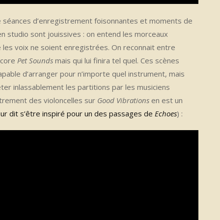
erne séances d’enregistrement foisonnantes et moments de
en studio sont jouissives : on entend les morceaux
les voix ne soient enregistrées. On reconnait entre
ncore
Pet Sounds
mais qui lui finira tel quel. Ces scènes
apable d’arranger pour n’importe quel instrument, mais
ter inlassablement les partitions par les musiciens
istrement des violoncelles sur
Good Vibrations
en est un
ur dit s’être inspiré pour un des passages de
Echoes
) :