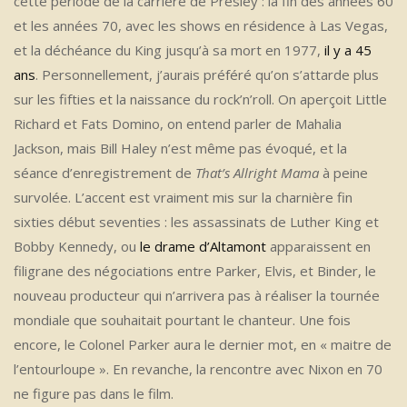
cette période de la carrière de Presley : la fin des années 60
et les années 70, avec les shows en résidence à Las Vegas,
et la déchéance du King jusqu’à sa mort en 1977,
il y a 45
ans
. Personnellement, j’aurais préféré qu’on s’attarde plus
sur les fifties et la naissance du rock’n’roll. On aperçoit Little
Richard et Fats Domino, on entend parler de Mahalia
Jackson, mais Bill Haley n’est même pas évoqué, et la
séance d’enregistrement de
That’s Allright Mama
à peine
survolée. L’accent est vraiment mis sur la charnière fin
sixties début seventies : les assassinats de Luther King et
Bobby Kennedy, ou
le drame d’Altamont
apparaissent en
filigrane des négociations entre Parker, Elvis, et Binder, le
nouveau producteur qui n’arrivera pas à réaliser la tournée
mondiale que souhaitait pourtant le chanteur. Une fois
encore, le Colonel Parker aura le dernier mot, en « maitre de
l’entourloupe ». En revanche, la rencontre avec Nixon en 70
ne figure pas dans le film.