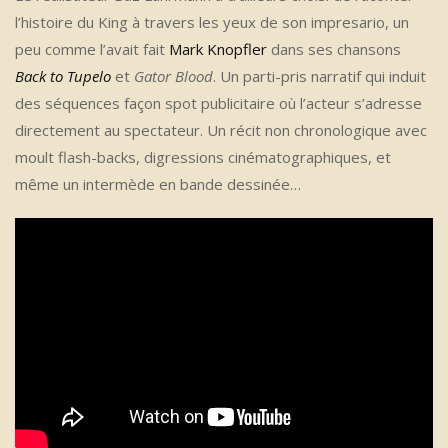
l’histoire du King à travers les yeux de son impresario, un
peu comme l’avait fait
Mark Knopfler
dans ses chansons
Back to Tupelo
et
Gator Blood
. Un parti-pris narratif qui induit
des séquences façon spot publicitaire où l’acteur s’adresse
directement au spectateur. Un récit non chronologique avec
moult flash-backs, digressions cinématographiques, et
même un intermède en bande dessinée…