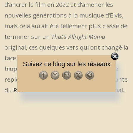
d’ancrer le film en 2022 et d’amener les
nouvelles générations à la musique d’Elvis,
mais cela aurait été tellement plus classe de
terminer sur un
That’s Allright Mama
original, ces quelques vers qui ont changé la
face du monde il y a près de 70 ans… Un
Suivez ce blog sur les réseaux
biopic qui finalement donne l’envie de se
replonger dans la discographie foisonnante
du
Roi du Rock ‘n’ Roll
. Et c’est déjà pas mal.