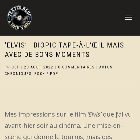
DÉPLIER
LA
NAVIGATI
‘ELVIS’ : BIOPIC TAPE-À-L’ŒIL MAIS
AVEC DE BONS MOMENTS
PAR
JEF
|
28 AOÛT 2022
|
0 COMMENTAIRES
|
ACTUS
,
CHRONIQUES
,
ROCK / POP
Mes impressions sur le film
‘Elvis’
que j’ai vu
avant-hier soir au cinéma. Une mise-en-
scène qui donne le tournis, mais des