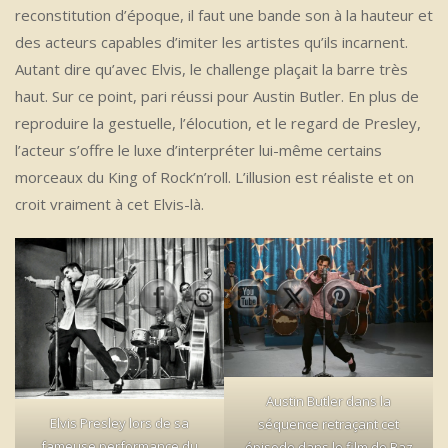
reconstitution d’époque, il faut une bande son à la hauteur et
des acteurs capables d’imiter les artistes qu’ils incarnent.
Autant dire qu’avec Elvis, le challenge plaçait la barre très
haut. Sur ce point, pari réussi pour Austin Butler. En plus de
reproduire la gestuelle, l’élocution, et le regard de Presley,
l’acteur s’offre le luxe d’interpréter lui-même certains
morceaux du King of Rock’n’roll. L’illusion est réaliste et on
croit vraiment à cet Elvis-là.
Austin Butler dans la
Elvis Presley lors de sa
séquence retraçant cet
fameuse performance du
épisode dans le film de Baz