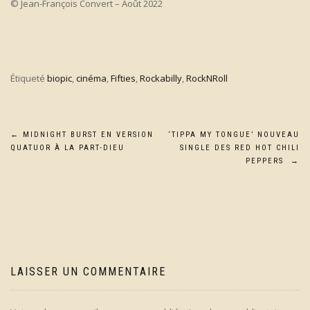
© Jean-François Convert – Août 2022
Étiqueté
biopic
,
cinéma
,
Fifties
,
Rockabilly
,
RockNRoll
Navigation
←
MIDNIGHT BURST EN VERSION
‘TIPPA MY TONGUE’ NOUVEAU
QUATUOR À LA PART-DIEU
SINGLE DES RED HOT CHILI
de
PEPPERS
→
l’article
LAISSER UN COMMENTAIRE