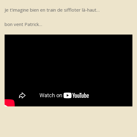
Je t’imagine bien en train de siffloter là-haut…
bon vent Patrick…