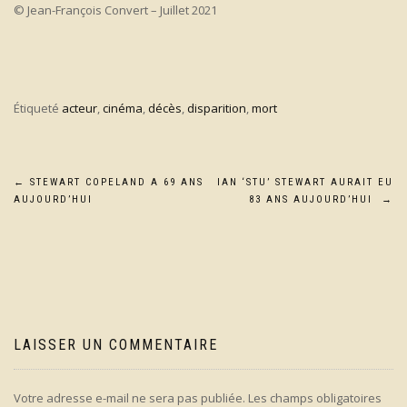
© Jean-François Convert – Juillet 2021
Étiqueté
acteur
,
cinéma
,
décès
,
disparition
,
mort
Navigation
←
STEWART COPELAND A 69 ANS
IAN ‘STU’ STEWART AURAIT EU
AUJOURD’HUI
83 ANS AUJOURD’HUI
→
de
l’article
LAISSER UN COMMENTAIRE
Votre adresse e-mail ne sera pas publiée.
Les champs obligatoires