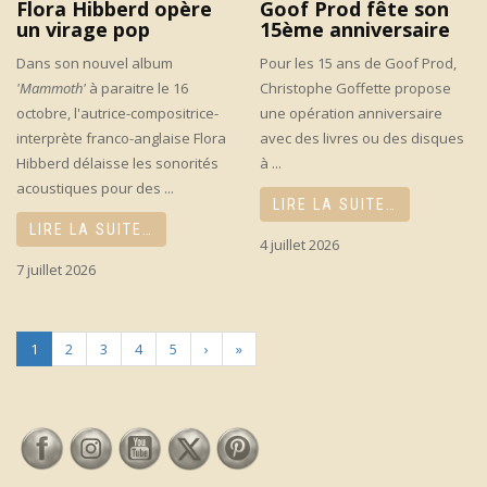
Flora Hibberd opère
Goof Prod fête son
un virage pop
15ème anniversaire
Dans son nouvel album
Pour les 15 ans de Goof Prod,
'Mammoth'
à paraitre le 16
Christophe Goffette propose
octobre, l'autrice-compositrice-
une opération anniversaire
interprète franco-anglaise Flora
avec des livres ou des disques
Hibberd délaisse les sonorités
à ...
acoustiques pour des ...
LIRE LA SUITE…
LIRE LA SUITE…
4 juillet 2026
7 juillet 2026
1
2
3
4
5
›
»