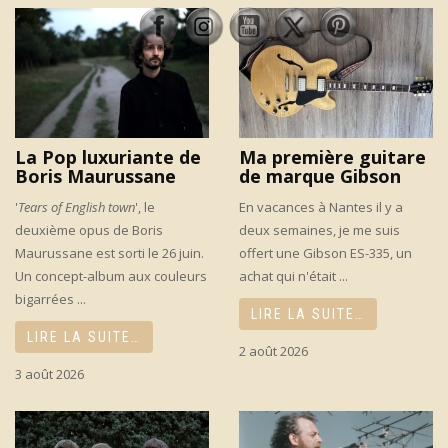
La Pop luxuriante de
Ma première guitare
Boris Maurussane
de marque Gibson
'
Tears of English town
', le
En vacances à Nantes il y a
deuxième opus de Boris
deux semaines, je me suis
Maurussane est sorti le 26 juin.
offert une Gibson ES-335, un
Un concept-album aux couleurs
achat qui n'était ...
bigarrées ...
LIRE LA SUITE…
LIRE LA SUITE…
2 août 2026
3 août 2026