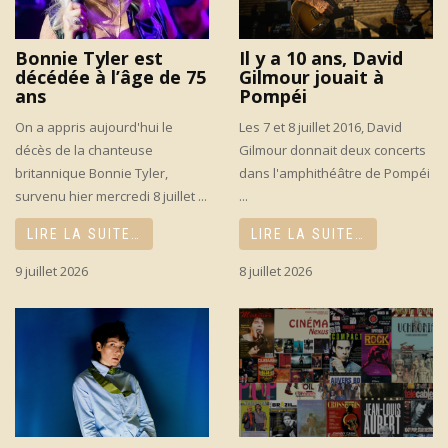
Bonnie Tyler est
Il y a 10 ans, David
décédée à l’âge de 75
Gilmour jouait à
ans
Pompéi
On a appris aujourd'hui le
Les 7 et 8 juillet 2016, David
décès de la chanteuse
Gilmour donnait deux concerts
britannique Bonnie Tyler,
dans l'amphithéâtre de Pompéi
survenu hier mercredi 8 juillet ...
...
LIRE LA SUITE…
LIRE LA SUITE…
9 juillet 2026
8 juillet 2026