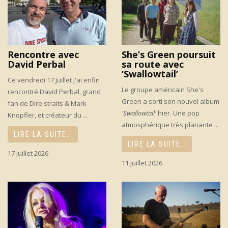
Rencontre avec
She’s Green poursuit
David Perbal
sa route avec
‘Swallowtail’
Ce vendredi 17 juillet j'ai enfin
Le groupe américain She's
rencontré David Perbal, grand
Green a sorti son nouvel album
fan de Dire straits & Mark
'Swallowtail'
hier. Une pop
Knopfler, et créateur du ...
atmosphérique très planante ...
LIRE LA SUITE…
LIRE LA SUITE…
17 juillet 2026
11 juillet 2026