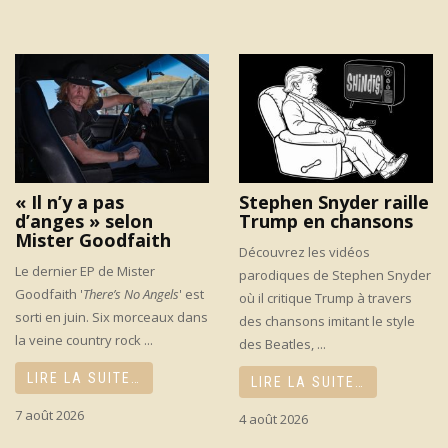
« Il n’y a pas
Stephen Snyder raille
d’anges » selon
Trump en chansons
Mister Goodfaith
Découvrez les vidéos
Le dernier EP de Mister
parodiques de Stephen Snyder
Goodfaith '
There’s No Angels
' est
où il critique Trump à travers
sorti en juin. Six morceaux dans
des chansons imitant le style
la veine country rock ...
des Beatles, ...
LIRE LA SUITE…
LIRE LA SUITE…
7 août 2026
4 août 2026