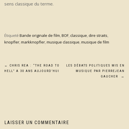
sens classique du terme.
Étiqueté
Bande originale de film
,
BOF
,
classique
,
dire straits
,
knopfler
,
markknopfler
,
musique classique
,
musique de film
Navigation
←
CHRIS REA : “THE ROAD TO
LES DÉBATS POLITIQUES MIS EN
HELL” A 30 ANS AUJOURD’HUI
MUSIQUE PAR PIERREJEAN
de
GAUCHER
→
l’article
LAISSER UN COMMENTAIRE