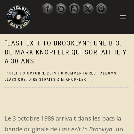
DÉPLIER
LA
NAVIGATI
“LAST EXIT TO BROOKLYN”: UNE B.O.
DE MARK KNOPFLER QUI SORTAIT IL Y
A 30 ANS
PAR
JEF
|
3 OCTOBRE 2019
|
0 COMMENTAIRES
|
ALBUMS
,
CLASSIQUE
,
DIRE STRAITS & M.KNOPFLER
Le 3 octobre 1989 arrivait dans les bacs la
bande originale de
Last exit to Brooklyn
, un