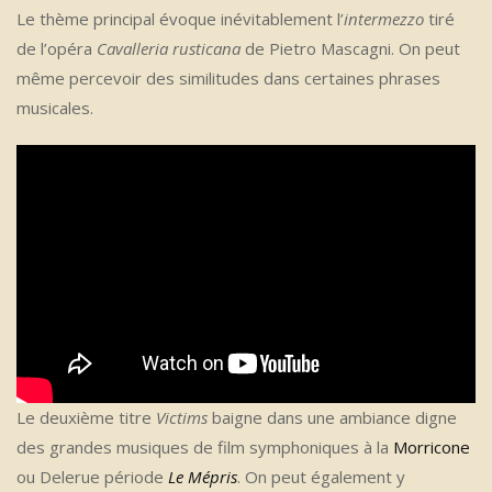
Le thème principal évoque inévitablement l’
intermezzo
tiré
de l’opéra
Cavalleria rusticana
de Pietro Mascagni. On peut
même percevoir des similitudes dans certaines phrases
musicales.
Le deuxième titre
Victims
baigne dans une ambiance digne
des grandes musiques de film symphoniques à la
Morricone
ou Delerue période
Le Mépris
. On peut également y