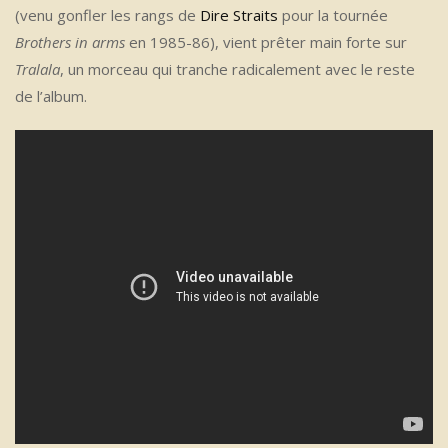
(venu gonfler les rangs de
Dire Straits
pour la tournée
Brothers in arms
en 1985-86), vient prêter main forte sur
Tralala
, un morceau
qui tranche radicalement avec le reste
de l’album.