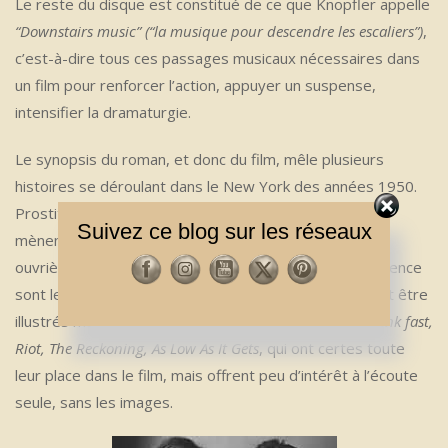
Le reste du disque est constitué de ce que Knopfler appelle
“Downstairs music” (“la musique pour descendre les escaliers”)
,
c’est-à-dire tous ces passages musicaux nécessaires dans
un film pour renforcer l’action, appuyer un suspense,
intensifier la dramaturgie.
Le synopsis du roman, et donc du film, mêle plusieurs
histoires se déroulant dans le New York des années 1950.
Prostituées, militants syndicalistes et drag queens y
Suivez ce blog sur les réseaux
mènent une vie difficile dans un quartier de la classe
ouvrière de Brooklyn. La drogue, la criminalité et la violence
sont leur quotidien. Et ce sont ces thèmes qui devaient être
illustrés musicalement, d’où certains titres comme
Think fast,
Riot, The Reckoning, As Low As It Gets
, qui ont certes toute
leur place dans le film, mais offrent peu d’intérêt à l’écoute
seule, sans les images.