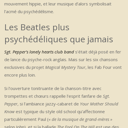
mouvement hippie, et leur musique d’alors symbolisait
l’acmé du psychédélisme.
Les Beatles plus
psychédéliques que jamais
Sgt. Pepper’s lonely hearts club band
s’était déjà posé en fer
de lance du psyche-rock anglais. Mais sur les six chansons
exclusives du projet
Magical Mystery Tour
, les Fab Four vont
encore plus loin.
Si l’ouverture tonitruante de la chanson-titre avec
trompettes et chœurs rappelle l’esprit fanfare de
Sgt.
Pepper
, si l’ambiance jazzy-cabaret de
Your Mother Should
Know
est typique du style old school qu’affectionne
particulièrement Paul (
« de la musique de grand-mères »
selon John), et si la ballade
The Fool On The Hill
est une des