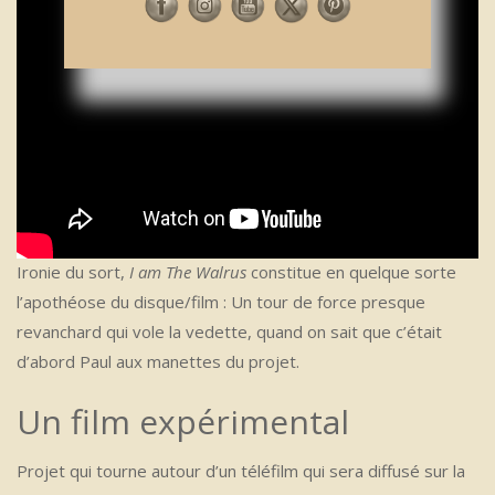
Ironie du sort,
I am The Walrus
constitue en quelque sorte
l’apothéose du disque/film :
Un tour de force presque
revanchard qui vole la vedette, quand on sait que c’était
d’abord Paul aux manettes du projet.
Un film expérimental
Projet qui tourne autour d’un téléfilm qui sera diffusé sur la