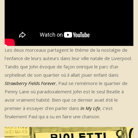
Les deux morceaux partagent le thème de la nostalgie de
l’enfance de leurs auteurs dans leur ville natale de Liverpool.
Tandis que John évoque de façon onirique le parc d’un
orphelinat de son quartier où il allait jouer enfant dans
Strawberry Fields Forever
, Paul se remémore le quartier de
Penny Lane où paradoxalement John est le seul Beatle à
avoir vraiment habité. Bien que ce dernier avait été le
premier à essayer d’en parler dans
In My Life
, c’est
finalement Paul qui a su en faire une chanson.