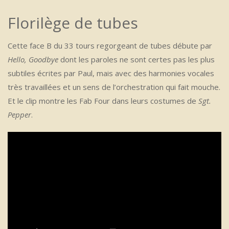
Florilège de tubes
Cette face B du 33 tours regorgeant de tubes débute par
Hello, Goodbye
dont les paroles ne sont certes pas les plus
subtiles écrites par Paul, mais avec des harmonies vocales
très travaillées et un sens de l’orchestration qui fait mouche.
Et le clip montre les Fab Four dans leurs costumes de
Sgt.
Pepper
.