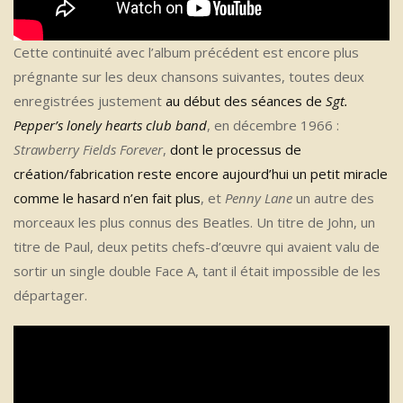
Cette continuité avec l’album précédent est encore plus
prégnante sur les deux chansons suivantes, toutes deux
enregistrées justement
au début des séances de
Sgt.
Pepper’s lonely hearts club band
, en décembre 1966 :
Strawberry Fields Forever
,
dont le processus de
création/fabrication reste encore aujourd’hui un petit miracle
comme le hasard n’en fait plus
, et
Penny Lane
un autre des
morceaux les plus connus des Beatles. Un titre de John, un
titre de Paul, deux petits chefs-d’œuvre qui avaient valu de
sortir un single double Face A, tant il était impossible de les
départager.