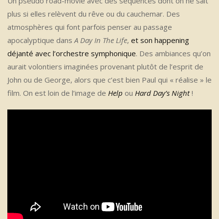
Un pseudo road-movie avec des séquences dont on ne sait
plus si elles relèvent du rêve ou du cauchemar. Des
atmosphères qui font parfois penser au passage
apocalyptique dans
A Day In The Life
,
et son happening
déjanté avec l’orchestre symphonique
. Des ambiances qu’on
aurait volontiers imaginées provenant plutôt de l’esprit de
John ou de George, alors que c’est bien Paul qui « réalise » le
film. On est loin de l’image de
Help
ou
Hard Day’s Night
!