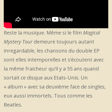
Reste la musique. Même si le film
Magical
Mystery Tour
demeure toujours autant
inregardable, les chansons du double EP
sont elles intemporelles et s’écoutent avec
la même fraicheur qu’il y a 55 ans quand
sortait ce disque aux Etats-Unis. Un
« album » avec sa deuxième face de singles,
eux aussi immortels. Tous comme les
Beatles.