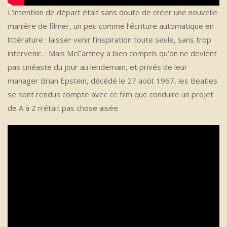
L’intention de départ était sans doute de créer une nouvelle
manière de filmer, un peu comme l’écriture automatique en
littérature : laisser venir l’inspiration toute seule, sans trop
intervenir… Mais McCartney a bien compris qu’on ne devient
pas cinéaste du jour au lendemain, et privés de leur
manager Brian Epstein, décédé le 27 août 1967, les Beatles
se sont rendus compte avec ce film que conduire un projet
de A à Z n’était pas chose aisée.