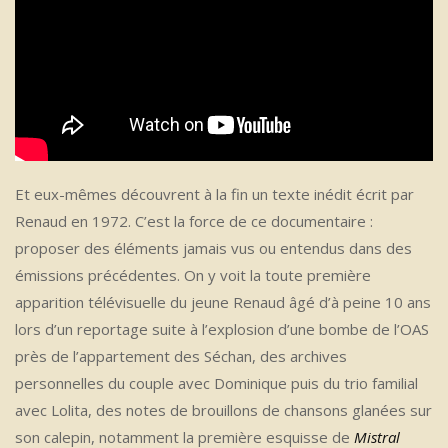
Et eux-mêmes découvrent à la fin un texte inédit écrit par
Renaud en 1972. C’est la force de ce documentaire :
proposer des éléments jamais vus ou entendus dans des
émissions précédentes. On y voit la toute première
apparition télévisuelle du jeune Renaud âgé d’à peine 10 ans
lors d’un reportage suite à l’explosion d’une bombe de l’OAS
près de l’appartement des Séchan, des archives
personnelles du couple avec Dominique puis du trio familial
avec Lolita, des notes de brouillons de chansons glanées sur
son calepin, notamment la première esquisse de
Mistral