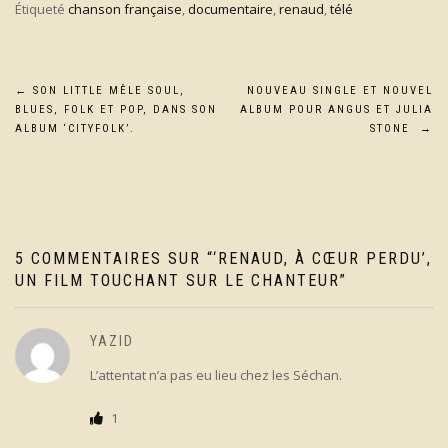
Étiqueté
chanson française
,
documentaire
,
renaud
,
télé
Navigation
←
SON LITTLE MÊLE SOUL,
NOUVEAU SINGLE ET NOUVEL
BLUES, FOLK ET POP, DANS SON
ALBUM POUR ANGUS ET JULIA
de
ALBUM ‘CITYFOLK’.
STONE
→
l’article
5 COMMENTAIRES SUR “
‘RENAUD, À CŒUR PERDU’,
UN FILM TOUCHANT SUR LE CHANTEUR
”
YAZID
L’attentat n’a pas eu lieu chez les Séchan.
1