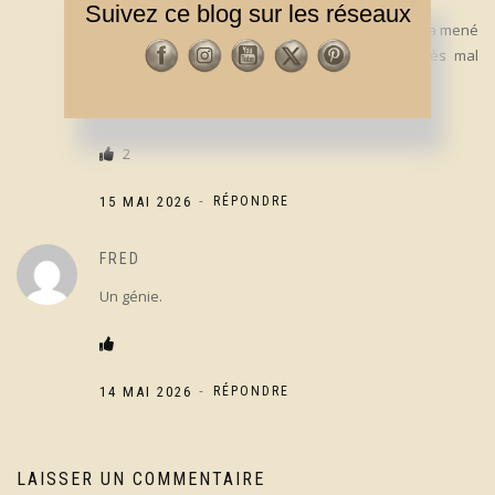
Car fin à 59 ans.
Suivez ce blog sur les réseaux
J’aimerais que ce témoignage lui parvienne, car il a mené
son plus grand combat avec cette maladie très mal
diagnostiquée à l’époque.
C’était un génie.
2
-
15 MAI 2026
RÉPONDRE
FRED
Un génie.
-
14 MAI 2026
RÉPONDRE
LAISSER UN COMMENTAIRE