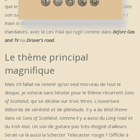
que le fidèle Chris White (à l’époque) semble susurrer dans
son saxophone, à la manière de Stan Getz. Enfin,
All that I
have in the world
est superbe ballade aux couleurs
irlandaises, avec la Les Paul qui rugit comme dans
Before Gas
and TV
ou
Drover’s road
.
Le thème principal
magnifique
Mais s’il fallait ne retenir qu’un seul morceau de tout le
disque, je voterai sans hésiter pour le thème récurrent
Sons
of Scotland
, qui se décline sur trois titres. L’ouverture
déborde de sérénité et de plénitude. Il y a du
Wild theme
dans ce
Sons of Scotland
, comme il y a aussi du
Long road
et
du
Irish love
. Un son de guitare pas très éloigné d’ailleurs.
Serait-ce là aussi la Schecter Telecaster rouge ? Difficile à