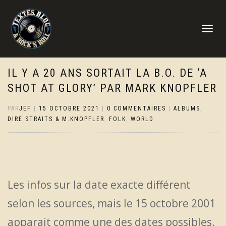
DÉPLIER
LA
NAVIGATI
IL Y A 20 ANS SORTAIT LA B.O. DE ‘A
SHOT AT GLORY’ PAR MARK KNOPFLER
PAR
JEF
|
15 OCTOBRE 2021
|
0 COMMENTAIRES
|
ALBUMS
,
DIRE STRAITS & M.KNOPFLER
,
FOLK
,
WORLD
Les infos sur la date exacte différent
selon les sources, mais le 15 octobre 2001
apparait comme une des dates possibles.