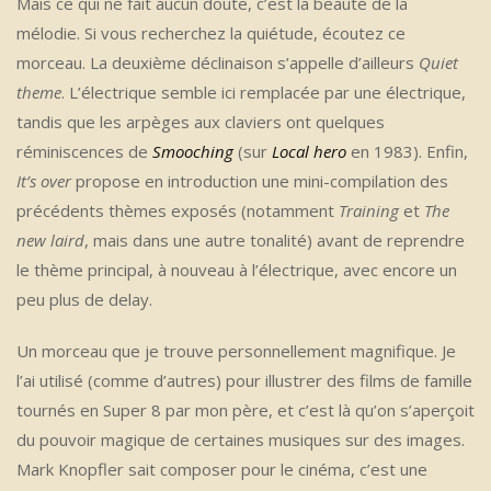
Mais ce qui ne fait aucun doute, c’est la beauté de la
mélodie. Si vous recherchez la quiétude, écoutez ce
morceau. La deuxième déclinaison s’appelle d’ailleurs
Quiet
theme
. L’électrique semble ici remplacée par une électrique,
tandis que les arpèges aux claviers ont quelques
réminiscences de
Smooching
(sur
Local hero
en 1983). Enfin,
It’s over
propose en introduction une mini-compilation des
précédents thèmes exposés (notamment
Training
et
The
new laird
, mais dans une autre tonalité) avant de reprendre
le thème principal, à nouveau à l’électrique, avec encore un
peu plus de delay.
Un morceau que je trouve personnellement magnifique. Je
l’ai utilisé (comme d’autres) pour illustrer des films de famille
tournés en Super 8 par mon père, et c’est là qu’on s’aperçoit
du pouvoir magique de certaines musiques sur des images.
Mark Knopfler sait composer pour le cinéma, c’est une