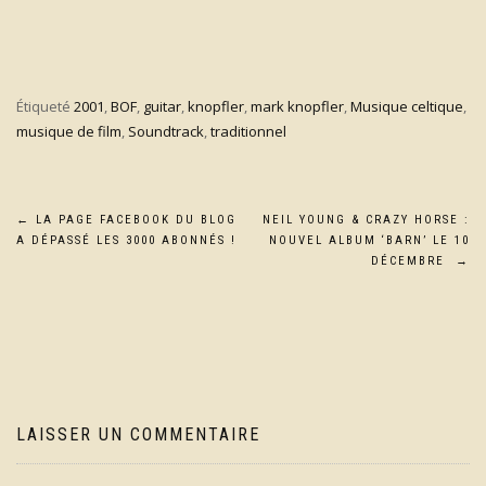
Étiqueté
2001
,
BOF
,
guitar
,
knopfler
,
mark knopfler
,
Musique celtique
,
musique de film
,
Soundtrack
,
traditionnel
Navigation
←
LA PAGE FACEBOOK DU BLOG
NEIL YOUNG & CRAZY HORSE :
A DÉPASSÉ LES 3000 ABONNÉS !
NOUVEL ALBUM ‘BARN’ LE 10
de
DÉCEMBRE
→
l’article
LAISSER UN COMMENTAIRE