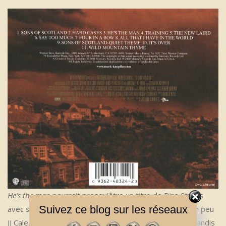
He’s the man
pourrait presqu’être un titre de Dire Straits
Suivez ce blog sur les réseaux
avec ses sons synthétiques et son refrain qui sonne un peu
JJ Cale. Sur
Say too much
, Mark la joue feutré et
jazzy
, tandis