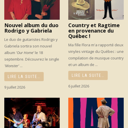
Nouvel album du duo
Country et Ragtime
Rodrigo y Gabriela
en provenance du
Québec !
Le duo de guitaristes Rodrigo y
Ma fille Flora m'a rapporté deux
Gabriela sortira son nouvel
vinyles vintage du Québec : une
album
'Our Home'
le 18
compilation de musique country
septembre. Découvrez le single
et un album de ...
'Monster'
...
LIRE LA SUITE…
LIRE LA SUITE…
6 juillet 2026
9 juillet 2026