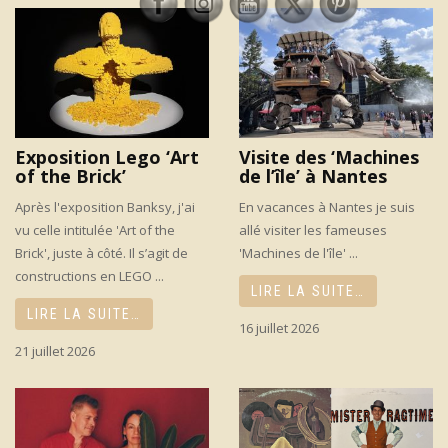
Exposition Lego ‘Art
Visite des ‘Machines
of the Brick’
de l’île’ à Nantes
Après l'exposition Banksy, j'ai
En vacances à Nantes je suis
vu celle intitulée 'Art of the
allé visiter les fameuses
Brick', juste à côté. Il s’agit de
'Machines de l'île' ...
constructions en LEGO ...
LIRE LA SUITE…
LIRE LA SUITE…
16 juillet 2026
21 juillet 2026