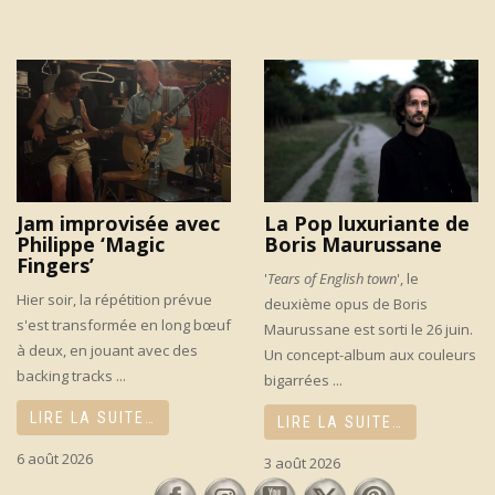
Jam improvisée avec
La Pop luxuriante de
Philippe ‘Magic
Boris Maurussane
Fingers’
'
Tears of English town
', le
Hier soir, la répétition prévue
deuxième opus de Boris
s'est transformée en long bœuf
Maurussane est sorti le 26 juin.
à deux, en jouant avec des
Un concept-album aux couleurs
backing tracks ...
bigarrées ...
LIRE LA SUITE…
LIRE LA SUITE…
6 août 2026
3 août 2026