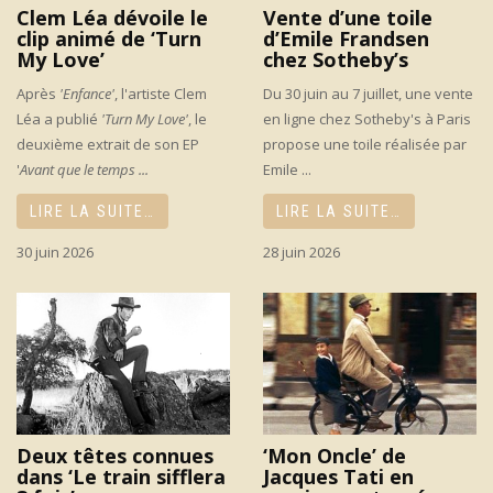
Clem Léa dévoile le
Vente d’une toile
clip animé de ‘Turn
d’Emile Frandsen
My Love’
chez Sotheby’s
Après
'Enfance'
, l'artiste Clem
Du 30 juin au 7 juillet, une vente
Léa a publié
'Turn My Love'
, le
en ligne chez Sotheby's à Paris
deuxième extrait de son EP
propose une toile réalisée par
'
Avant que le temps ...
Emile ...
LIRE LA SUITE…
LIRE LA SUITE…
30 juin 2026
28 juin 2026
Deux têtes connues
‘Mon Oncle’ de
dans ‘Le train sifflera
Jacques Tati en