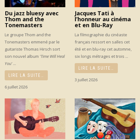
Du jazz bluesy avec
Jacques Tati à
Thom and the
l’honneur au cinéma
Tonemasters
et en Blu-Ray
Le groupe Thom and the
La filmographie du cinéaste
Tonemasters emmené par le
français ressort en salles cet
guitariste Thomas Hirsch sort
été et en blu-ray cet automne,
son nouvel album
'Time Will Heal
six longs métrages et trois ...
You'
...
LIRE LA SUITE…
LIRE LA SUITE…
3 juillet 2026
6 juillet 2026