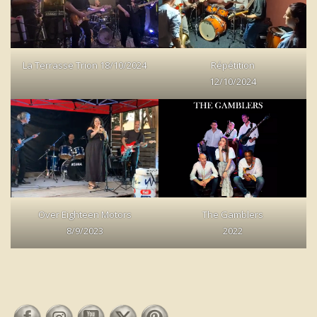
La Terrasse Trion 18/10/2024
Répétition
12/10/2024
Over Eighteen Motors
The Gamblers
8/9/2023
2022