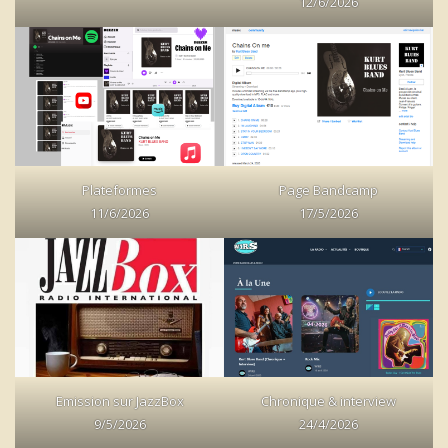
12/6/2026
Plateformes
Page Bandcamp
11/6/2026
17/5/2026
Emission sur JazzBox
Chronique & interview
9/5/2026
24/4/2026