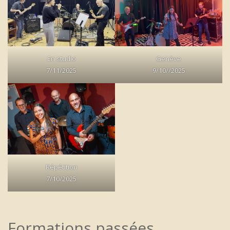
En studio
Genève
7/11/2025
9/10//2025
Répétition
7/10/2025
Formations passées