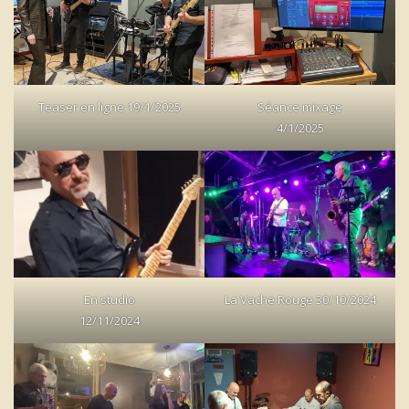
Teaser en ligne 19/1/2025
Séance mixage
4/1/2025
En studio
La Vache Rouge 30/10/2024
12/11/2024