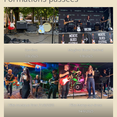
Genève
Megève Blues Festival
7/8/2025
1/8/2025
Fête musique Bron 21/6/2025
Fête Marcy-sur-Anse
14/6/2025