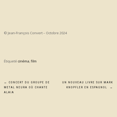
© Jean-François Convert – Octobre 2024
Étiqueté
cinéma
,
film
Navigation
←
CONCERT DU GROUPE DE
UN NOUVEAU LIVRE SUR MARK
METAL NEURA OÙ CHANTE
KNOPFLER EN ESPAGNOL
→
de
ALAIA
l’article