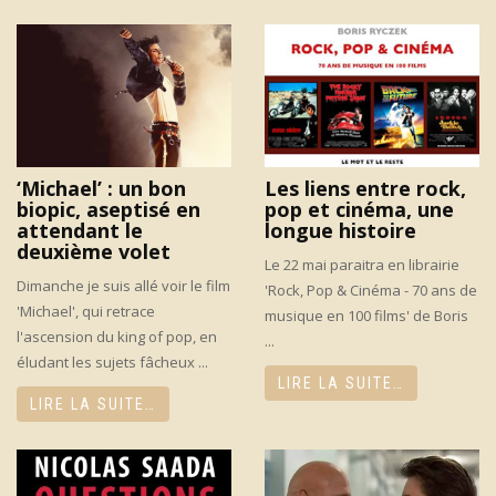
‘Michael’ : un bon
Les liens entre rock,
biopic, aseptisé en
pop et cinéma, une
attendant le
longue histoire
deuxième volet
Le 22 mai paraitra en librairie
Dimanche je suis allé voir le film
'Rock, Pop & Cinéma - 70 ans de
'Michael', qui retrace
musique en 100 films' de Boris
l'ascension du king of pop, en
...
éludant les sujets fâcheux ...
LIRE LA SUITE…
LIRE LA SUITE…