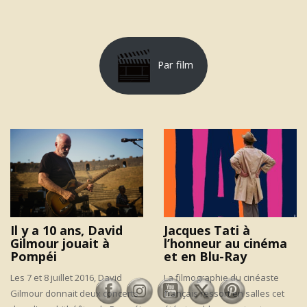
Par film
Il y a 10 ans, David
Jacques Tati à
Gilmour jouait à
l’honneur au cinéma
Pompéi
et en Blu-Ray
Les 7 et 8 juillet 2016, David
La filmographie du cinéaste
Gilmour donnait deux concerts
français ressort en salles cet