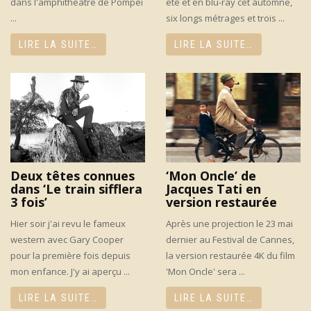
dans l'amphithéâtre de Pompéi
été et en blu-ray cet automne,
...
six longs métrages et trois ...
LIRE LA SUITE…
LIRE LA SUITE…
Deux têtes connues
‘Mon Oncle’ de
dans ‘Le train sifflera
Jacques Tati en
3 fois’
version restaurée
Hier soir j'ai revu le fameux
Après une projection le 23 mai
western avec Gary Cooper
dernier au Festival de Cannes,
pour la première fois depuis
la version restaurée 4K du film
mon enfance. J'y ai aperçu ...
'Mon Oncle' sera ...
LIRE LA SUITE…
LIRE LA SUITE…