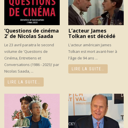
‘Questions de cinéma
L’acteur James
2’ de Nicolas Saada
Tolkan est décédé
Le 23 avril paraitra le second
L'acteur américain James
volume de 'Questions de
Tolkan est mort avant-hier à
Cinéma, Entretiens et
l'âge de 94 ans ...
Conversations (1986 - 2025)' par
LIRE LA SUITE…
Nicolas Saada, ...
LIRE LA SUITE…