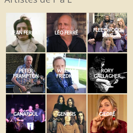
FLEETWOOD
JEAN FERRAT
LÉO FERRÉ
MAC
PETER
WILLIAM
RORY
FRAMPTON
FRIEDKIN
GALLAGHER
GANAFOUL
GENESIS
GIEDRÉ