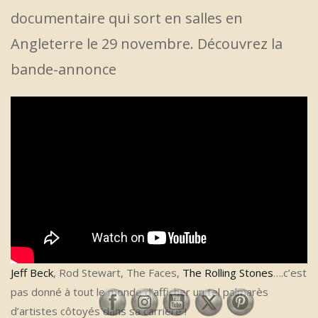
documentaire qui sort en salles en
Angleterre le 29 novembre. Découvrez la
bande-annonce
Jeff Beck
, Rod Stewart, The Faces,
The Rolling Stones
….c’est
pas donné à tout le monde d’afficher un tel palmarès
d’artistes côtoyés dans sa carrière !