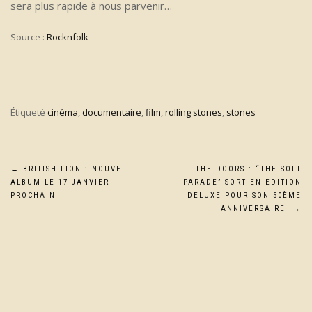
sera plus rapide à nous parvenir…
Source :
Rocknfolk
Étiqueté
cinéma
,
documentaire
,
film
,
rolling stones
,
stones
Navigation
←
BRITISH LION : NOUVEL
THE DOORS : “THE SOFT
ALBUM LE 17 JANVIER
PARADE” SORT EN EDITION
de
PROCHAIN
DELUXE POUR SON 50ÈME
ANNIVERSAIRE
→
l’article