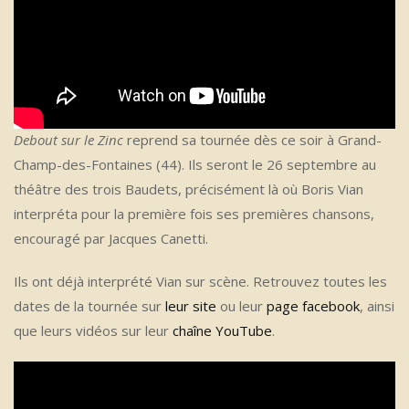
Debout sur le Zinc
reprend sa tournée dès ce soir à Grand-
Champ-des-Fontaines (44). Ils seront le 26 septembre au
théâtre des trois Baudets, précisément là où Boris Vian
interpréta pour la première fois ses premières chansons,
encouragé par Jacques Canetti.
Ils ont déjà interprété Vian sur scène. Retrouvez toutes les
dates de la tournée sur
leur site
ou leur
page facebook
, ainsi
que leurs vidéos sur leur
chaîne YouTube
.