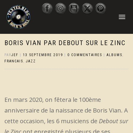
DÉPLIER
LA
NAVIGATI
BORIS VIAN PAR DEBOUT SUR LE ZINC
PAR
JEF
|
13 SEPTEMBRE 2019
|
0 COMMENTAIRES
|
ALBUMS
,
FRANCAIS
,
JAZZ
En mars 2020, on fêtera le 100ème
anniversaire de la naissance de Boris Vian. A
cette occasion, les 6 musiciens de
Debout sur
le Zinc
ont enregistré plusieurs de ses