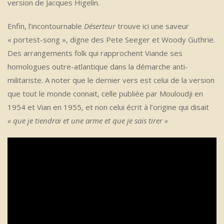
version de Jacques Higelin.
Enfin, l’incontournable
Déserteur
trouve ici une saveur
« portest-song », digne des Pete Seeger et Woody Guthrie.
Des arrangements folk qui rapprochent Viande ses
homologues outre-atlantique dans la démarche anti-
militariste. A noter que le dernier vers est celui de la version
que tout le monde connait, celle publiée par Mouloudji en
1954 et Vian en 1955, et non celui écrit à l’origine qui disait
« que je tiendrai et une arme et que je sais tirer »