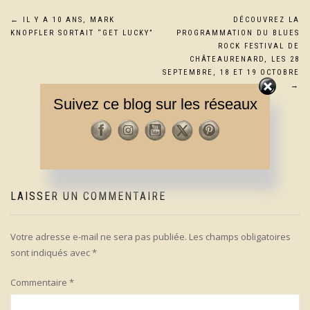
Navigation
←
IL Y A 10 ANS, MARK
DÉCOUVREZ LA
KNOPFLER SORTAIT “GET LUCKY”
PROGRAMMATION DU BLUES
de
ROCK FESTIVAL DE
CHÂTEAURENARD, LES 28
SEPTEMBRE, 18 ET 19 OCTOBRE
l’article
→
Suivez ce blog sur les réseaux
LAISSER UN COMMENTAIRE
Votre adresse e-mail ne sera pas publiée.
Les champs obligatoires
sont indiqués avec
*
Commentaire
*