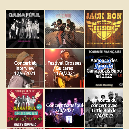
Annonce des
Concert et
Festival Grosses
concerts
Interview
Guitares
Ganafoul & Bijou
12/6/2021
11/9/2021
en 2022
Annonce du
Concert Ganafoul
concert avec
2/4/2022
Little Bob le
1/4/2023