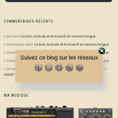
COMMENTAIRES RÉCENTS
Jef
dans
‘Le bon, la brute et le truand’ en version longue
Dominique
dans
‘Le bon, la brute et le truand’ en version longue
Dominique
dans
‘Le bon, la brute et le truand’ en version longue
Suivez ce blog sur les réseaux
Dominique
dans
‘Le bon, la brute et le truand’ en version longue
Jef
dans
Aldo Maccione à l’origine du signe des cornes dans le
metal?
MA MUSIQUE