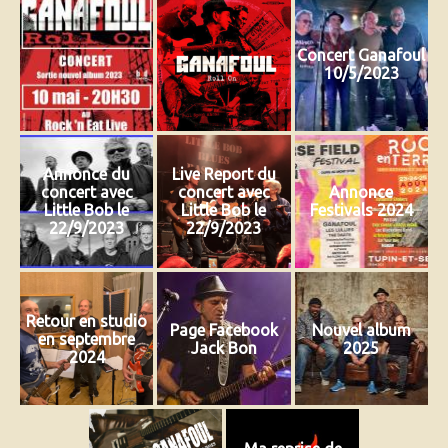
Concert Ganafoul
10/5/2023
Annonce du
Live Report du
concert avec
concert avec
Annonce
Little Bob le
Little Bob le
Festivals 2024
22/9/2023
22/9/2023
Retour en studio
Page Facebook
Nouvel album
en septembre
Jack Bon
2025
2024