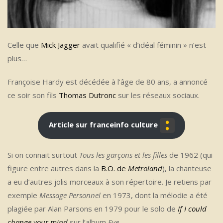
Celle que
Mick Jagger
avait qualifié « d’idéal féminin » n’est
plus…
Françoise Hardy est décédée à l’âge de 80 ans, a annoncé
ce soir son fils
Thomas Dutronc
sur les réseaux sociaux.
Article sur franceinfo culture
Si on connait surtout
Tous les garçons et les filles
de 1962 (qui
figure entre autres dans la
B.O. de
Metroland
), la chanteuse
a eu d’autres jolis morceaux à son répertoire. Je retiens par
exemple
Message Personnel
en 1973, dont la mélodie a été
plagiée par Alan Parsons en 1979 pour le solo de
If I could
change your mind
sur l’album
Eve
.