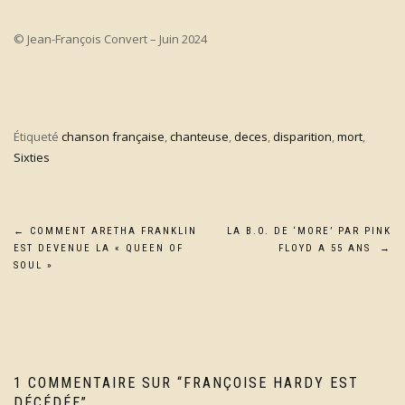
© Jean-François Convert – Juin 2024
Étiqueté
chanson française
,
chanteuse
,
deces
,
disparition
,
mort
,
Sixties
Navigation
←
COMMENT ARETHA FRANKLIN
LA B.O. DE ‘MORE’ PAR PINK
EST DEVENUE LA « QUEEN OF
FLOYD A 55 ANS
→
de
SOUL »
l’article
1 COMMENTAIRE SUR “
FRANÇOISE HARDY EST
DÉCÉDÉE
”