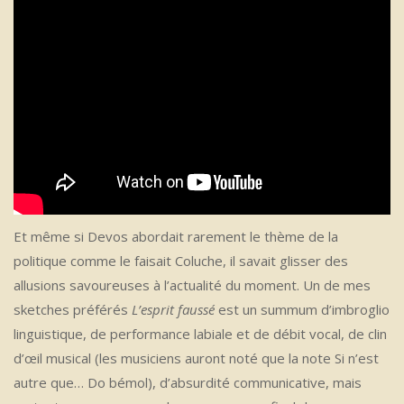
Et même si Devos abordait rarement le thème de la
politique comme le faisait Coluche, il savait glisser des
allusions savoureuses à l’actualité du moment. Un de mes
sketches préférés
L’esprit faussé
est un summum d’imbroglio
linguistique, de performance labiale et de débit vocal, de clin
d’œil musical (les musiciens auront noté que la note Si n’est
autre que… Do bémol), d’absurdité communicative, mais