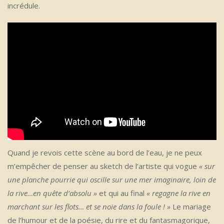
incrédule.
Quand je revois cette scène au bord de l’eau, je ne peux
m’empêcher de penser au sketch de l’artiste qui vogue
« sur
une planche pourrie qui oscille sur une mer imaginaire, loin de
la rive…en quête d’absolu »
et qui au final
« regagne la rive en
marchant sur les flots… et se noie dans la foule ! »
Le mariage
de l’humour et de la poésie, du rire et du fantasmagorique,