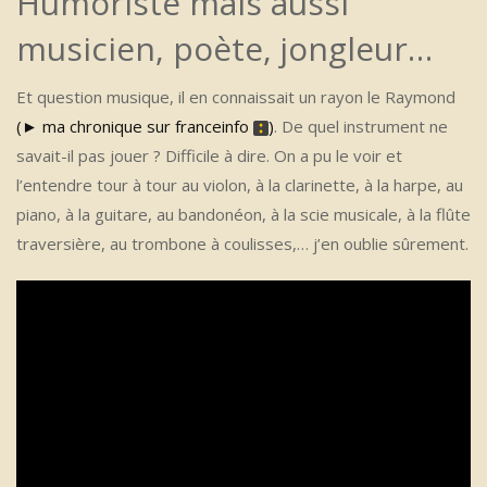
Humoriste mais aussi
musicien, poète, jongleur…
Et question musique, il en connaissait un rayon le Raymond
(► ma chronique sur franceinfo
)
. De quel instrument ne
savait-il pas jouer ? Difficile à dire. On a pu le voir et
l’entendre tour à tour au violon, à la clarinette, à la harpe, au
piano, à la guitare, au bandonéon, à la scie musicale, à la flûte
traversière, au trombone à coulisses,… j’en oublie sûrement.