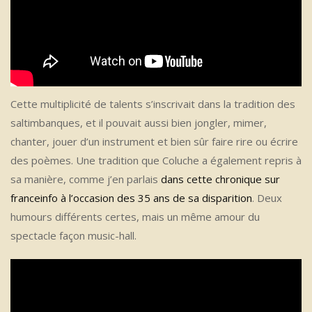
Cette multiplicité de talents s’inscrivait dans la tradition des
saltimbanques, et il pouvait aussi bien jongler, mimer,
chanter, jouer d’un instrument et bien sûr faire rire ou écrire
des poèmes. Une tradition que Coluche a également repris à
sa manière, comme j’en parlais
dans cette chronique sur
franceinfo à l’occasion des 35 ans de sa disparition
. Deux
humours différents certes, mais un même amour du
spectacle façon music-hall.