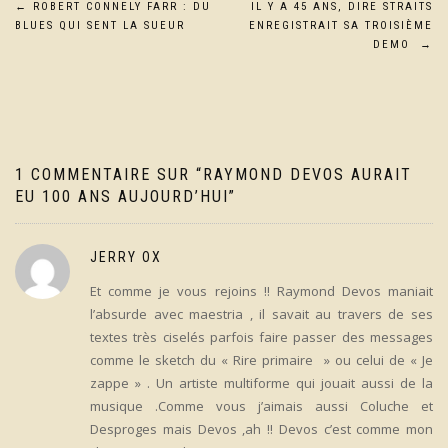
Navigation
←
ROBERT CONNELY FARR : DU
IL Y A 45 ANS, DIRE STRAITS
BLUES QUI SENT LA SUEUR
ENREGISTRAIT SA TROISIÈME
de
DEMO
→
l’article
1 COMMENTAIRE SUR “
RAYMOND DEVOS AURAIT
EU 100 ANS AUJOURD’HUI
”
JERRY OX
Et comme je vous rejoins !! Raymond Devos maniait
l’absurde avec maestria , il savait au travers de ses
textes très ciselés parfois faire passer des messages
comme le sketch du « Rire primaire » ou celui de « Je
zappe » . Un artiste multiforme qui jouait aussi de la
musique .Comme vous j’aimais aussi Coluche et
Desproges mais Devos ,ah !! Devos c’est comme mon