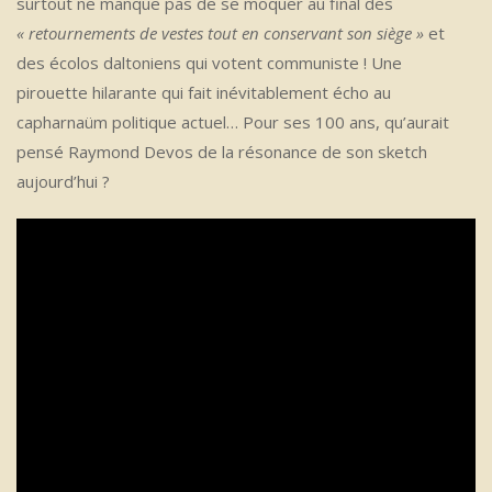
surtout ne manque pas de se moquer au final des
« retournements de vestes tout en conservant son siège »
et
des écolos daltoniens qui votent communiste ! Une
pirouette hilarante qui fait inévitablement écho au
capharnaüm politique actuel… Pour ses 100 ans, qu’aurait
pensé Raymond Devos de la résonance de son sketch
aujourd’hui ?