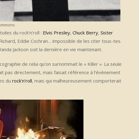
 Commons
oiles du rock’n’roll :
Elvis Presley
,
Chuck Berry
,
Sister
 Richard, Eddie Cochran… impossible de les citer tous-tes.
Wanda Jackson soit la dernière en vie maintenant.
cographie de celui qu’on surnommait le « Killer ». La seule
ait pas directement, mais faisait référence à l’évènement
res du
rock’n’roll
, mais qui malheureusement comporterait