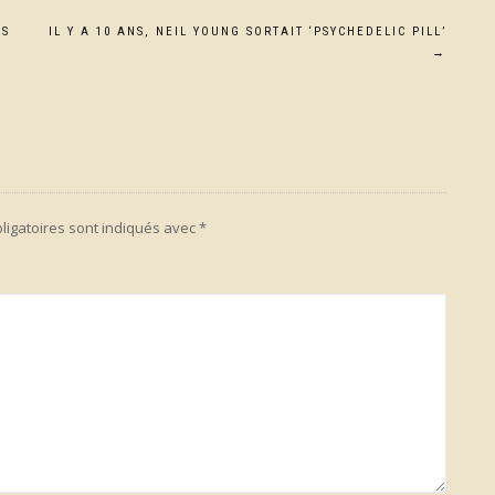
NS
IL Y A 10 ANS, NEIL YOUNG SORTAIT ‘PSYCHEDELIC PILL’
→
ligatoires sont indiqués avec
*