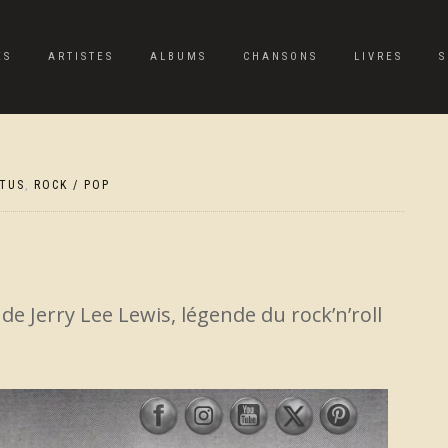
ES
ARTISTES
ALBUMS
CHANSONS
LIVRES
S
TUS
,
ROCK / POP
de Jerry Lee Lewis, légende du rock’n’roll