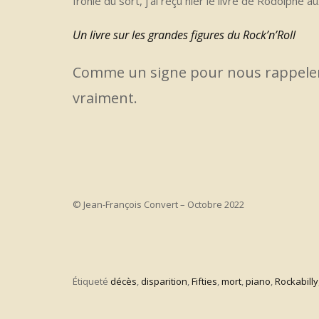
Ironie du sort, j’ai reçu hier le livre de Rodolphe a
Un livre sur les grandes figures du Rock’n’Roll
Comme un signe pour nous rappeler
vraiment.
© Jean-François Convert – Octobre 2022
Étiqueté
décès
,
disparition
,
Fifties
,
mort
,
piano
,
Rockabilly