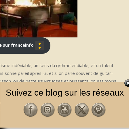
e sur franceinfo
arisme indéniable, un sens du rythme endiablé, et un talent
 sonné pareil après lui, et si on parle souvent de guitar-
isson, ou de batteurs virtuoses et puissants, on est moins
Suivez ce blog sur les réseaux
Jerry Lee Lewis a clairement donné ses lettres de
ches, et on se souviendra de lui comme celui qui a su