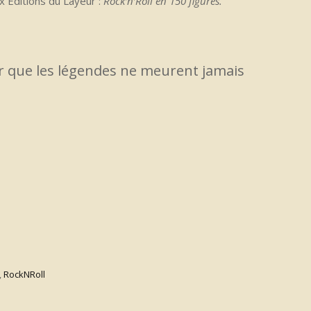
ux Éditions du Layeur :
Rock’n’Roll en 150 figures.
 que les légendes ne meurent jamais
,
RockNRoll