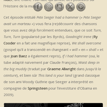
l’Histoire de la musique.
Cet épisode intitulé
Pete Seeger had a hammer
(
« Pete Seeger
avait un marteau »
) vous fera (re)découvrir des chansons
que vous avez déjà forcément entendues, que ce soit
Turn,
Turn, Turn
(popularisé par les Byrds),
Goodnight Irene
(
Ry
Cooder
en a fait une magnifique reprise),
We shall overcome
(gospel qu’il a transcendé en changeant
« will »
en
« shall »
et
que
Joan Baez
a également repris),
If I had hammer
(oui, le
tube adapté naïvement par Claude François),
Waist deep in
the big muddy
(traduit par
Graeme Allwright
dans
Jusqu’à la
ceinture
), et bien sûr
This land is your land
(grand classique
de son ami Woody Guthrie que Seeger a interprété en
compagnie de
Springsteen
pour l’investiture d’Obama en
2009).