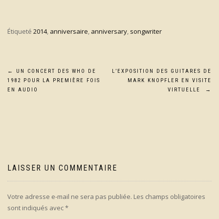
Étiqueté
2014
,
anniversaire
,
anniversary
,
songwriter
Navigation
←
UN CONCERT DES WHO DE
L’EXPOSITION DES GUITARES DE
1982 POUR LA PREMIÈRE FOIS
MARK KNOPFLER EN VISITE
de
EN AUDIO
VIRTUELLE
→
l’article
LAISSER UN COMMENTAIRE
Votre adresse e-mail ne sera pas publiée.
Les champs obligatoires
sont indiqués avec
*