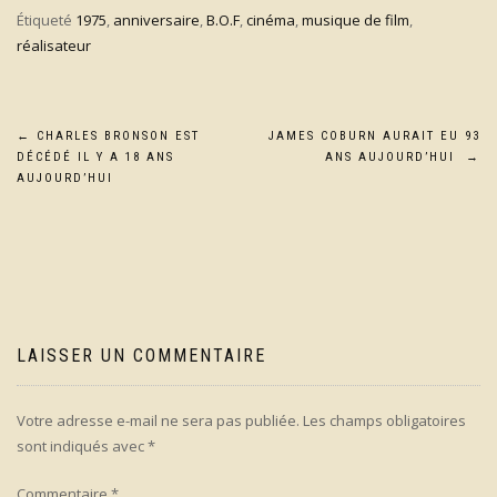
Étiqueté
1975
,
anniversaire
,
B.O.F
,
cinéma
,
musique de film
,
réalisateur
Navigation
←
CHARLES BRONSON EST
JAMES COBURN AURAIT EU 93
DÉCÉDÉ IL Y A 18 ANS
ANS AUJOURD’HUI
→
de
AUJOURD’HUI
l’article
LAISSER UN COMMENTAIRE
Votre adresse e-mail ne sera pas publiée.
Les champs obligatoires
sont indiqués avec
*
Commentaire
*