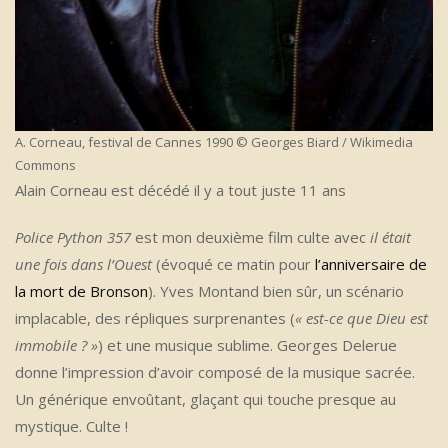
A. Corneau, festival de Cannes 1990 © Georges Biard / Wikimedia
Commons
Alain Corneau est décédé il y a tout juste 11 ans
Police Python 357
est mon deuxième film culte avec
il était
une fois dans l’Ouest
(évoqué ce matin pour
l’anniversaire de
la mort de Bronson
). Yves Montand bien sûr, un scénario
implacable, des répliques surprenantes (
« est-ce que Dieu est
immobile ? »
) et une musique sublime. Georges Delerue
donne l’impression d’avoir composé de la musique sacrée.
Un générique envoûtant, glaçant qui touche presque au
mystique. Culte !