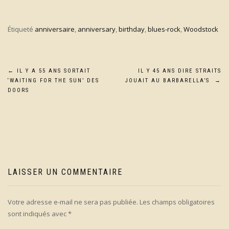
Étiqueté
anniversaire
,
anniversary
,
birthday
,
blues-rock
,
Woodstock
Navigation
←
IL Y A 55 ANS SORTAIT
IL Y 45 ANS DIRE STRAITS
‘WAITING FOR THE SUN’ DES
JOUAIT AU BARBARELLA’S
→
de
DOORS
l’article
LAISSER UN COMMENTAIRE
Votre adresse e-mail ne sera pas publiée.
Les champs obligatoires
sont indiqués avec
*