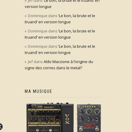
Jef
dans
‘Le bon, la brute et le truand’ en
version longue
Dominique
dans
‘Le bon, la brute et le
truand’ en version longue
Dominique
dans
‘Le bon, la brute et le
truand’ en version longue
Dominique
dans
‘Le bon, la brute et le
truand’ en version longue
Jef
dans
Aldo Maccione à l’origine du
signe des cornes dans le metal?
MA MUSIQUE