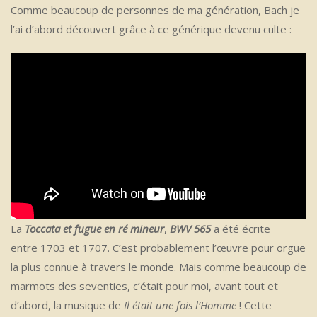
Comme beaucoup de personnes de ma génération, Bach je
l’ai d’abord découvert grâce à ce générique devenu culte :
La
Toccata et fugue en ré mineur
,
BWV 565
a été écrite
entre 1703 et 1707. C’est probablement l’œuvre pour orgue
la plus connue à travers le monde. Mais comme beaucoup de
marmots des seventies, c’était pour moi, avant tout et
d’abord, la musique de
Il était une fois l’Homme
! Cette