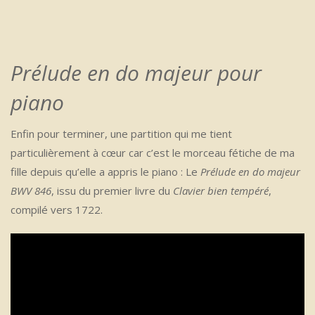
Prélude en do majeur
pour
piano
Enfin pour terminer, une partition qui me tient
particulièrement à cœur car c’est le morceau fétiche de ma
fille depuis qu’elle a appris le piano : Le
Prélude en do majeur
BWV 846
, issu du premier livre du
Clavier bien tempéré
,
compilé vers 1722.