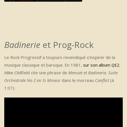
Whiter Shade Of Pale - Air on a G String
Badinerie
et Prog-Rock
Le Rock Progressif a toujours revendiqué s’inspirer de la
musique classique et baroque. En 1981,
sur son album
QE2
,
Mike Oldfield cite une phrase de
Menuet et Badinerie, Suite
Orchestrale No 2 en Si Mineur
dans le morceau
Conflict
(à
1:07) :