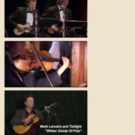
Air On A G-String/ Whiter Shade Of Pale
A whiter shade of pale BACH - PROCOL HARUM