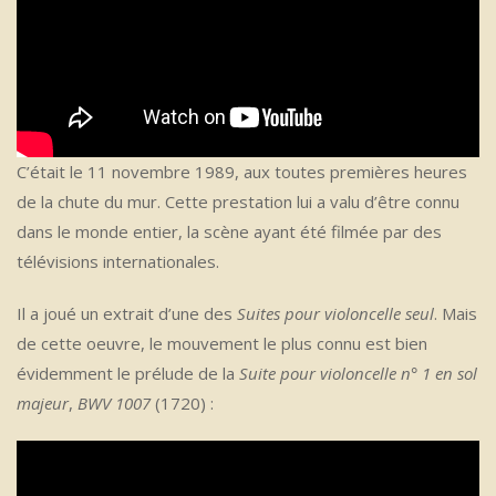
C’était le 11 novembre 1989, aux toutes premières heures
de la chute du mur. Cette prestation lui a valu d’être connu
dans le monde entier, la scène ayant été filmée par des
télévisions internationales.
Il a joué un extrait d’une des
Suites pour violoncelle seul
. Mais
de cette oeuvre, le mouvement le plus connu est bien
évidemment le prélude de la
Suite pour violoncelle n° 1 en sol
majeur
,
BWV 1007
(1720) :