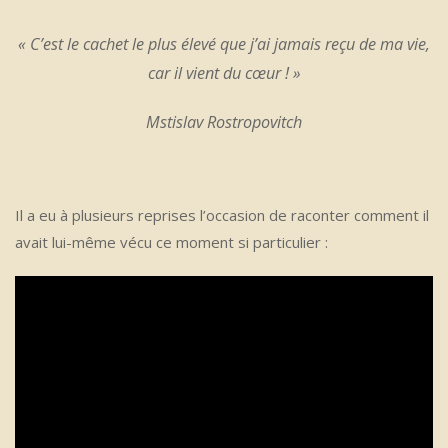
« C’est le cachet le plus élevé que j’ai jamais reçu de ma vie,
car il vient du cœur ! »
Mstislav Rostropovitch
Il a eu à plusieurs reprises l’occasion de raconter comment il
avait lui-même vécu ce moment si particulier :