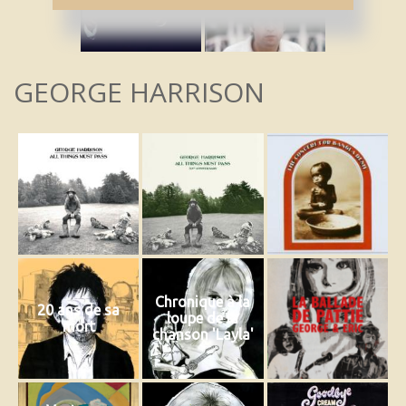
GEORGE HARRISON
Chronique à la
20 ans de sa
loupe de la
mort
chanson 'Layla'