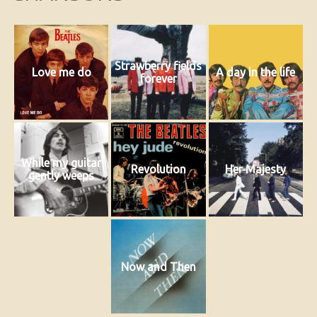
Strawberry fields
Love me do
A day in the life
forever
While my guitar
Revolution
Her Majesty
gently weeps
Now and Then