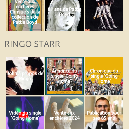
Vente aux
enchères
81 ans de Pattie
Christie's de la
Boyd
collection de
Pattie Boyd
RINGO STARR
Annonce du
Chronique du
John à propos de
single 'Going
single 'Going
Ringo
Home'
Home'
Vidéo du single
Vente aux
Publication pour
'Going Home'
enchères 2024
ses 85 ans