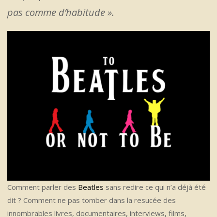
pas comme d’habitude ».
Comment parler des
Beatles
sans redire ce qui n’a déjà été
dit ? Comment ne pas tomber dans la resucée des
innombrables livres, documentaires, interviews, films,