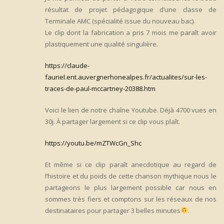
résultat de projet pédagogique d’une classe de
Terminale AMC (spécialité issue du nouveau bac).
Le clip dont la fabrication a pris 7 mois me paraît avoir
plastiquement une qualité singulière.
https://claude-
fauriel.ent.auvergnerhonealpes.fr/actualites/sur-les-
traces-de-paul-mccartney-20388.htm
Voici le lien de notre chaîne Youtube. Déjà 4700 vues en
30j. À partager largement si ce clip vous plaît.
https://youtu.be/mZTWcGn_Shc
Et même si ce clip paraît anecdotique au regard de
l’histoire et du poids de cette chanson mythique nous le
partageons le plus largement possible car nous en
sommes très fiers et comptons sur les réseaux de nos
destinataires pour partager 3 belles minutes
.