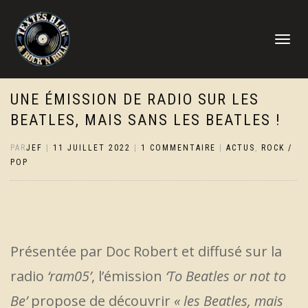
DÉPLIER
LA
NAVIGATI
UNE ÉMISSION DE RADIO SUR LES
BEATLES, MAIS SANS LES BEATLES !
PAR
JEF
|
11 JUILLET 2022
|
1 COMMENTAIRE
|
ACTUS
,
ROCK /
POP
Présentée par Doc Robert et diffusé sur la
radio
‘ram05’
, l’émission
‘To Beatles or not to
Be’
propose de découvrir
« les Beatles, mais