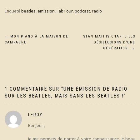
Étiqueté
beatles
,
émission
,
Fab Four
,
podcast
,
radio
Navigation
←
MON PIANO À LA MAISON DE
STAN MATHIS CHANTE LES
CAMPAGNE
DÉSILLUSIONS D’UNE
de
GÉNÉRATION
→
l’article
1 COMMENTAIRE SUR “
UNE ÉMISSION DE RADIO
SUR LES BEATLES, MAIS SANS LES BEATLES !
”
LEROY
Bonjour ,
Je me permets de porter à votre connaissance le beau