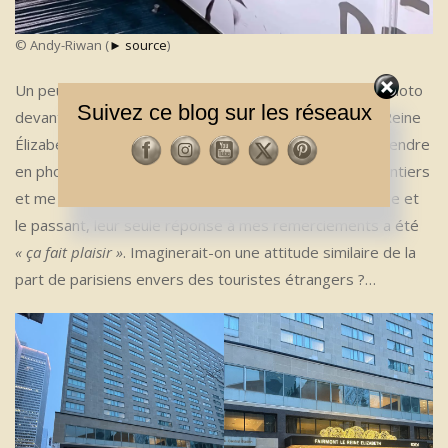
© Andy-Riwan (
► source
)
Un peu plus tard dans l’après-midi (après avoir fait la photo
Suivez ce blog sur les réseaux
devant le mur de Leonard Cohen), je reviens à l’hôtel Reine
Élizabeth où je demande à un autre employé de me prendre
en photo devant le bâtiment. Il s’est exécuté bien volontiers
et me l’a envoyée par mail ! Et tout comme son collègue et
le passant, leur seule réponse à mes remerciements a été
« ça fait plaisir »
. Imaginerait-on une attitude similaire de la
part de parisiens envers des touristes étrangers ?…