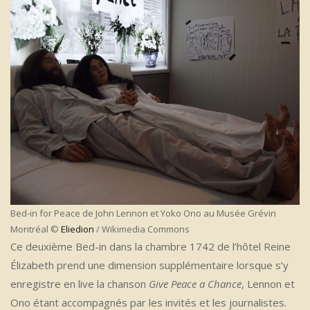
Bed-in for Peace de John Lennon et Yoko Ono au Musée Grévin
Montréal ©
Eliedion
/ Wikimedia Commons
Ce deuxième Bed-in dans la chambre 1742 de l’hôtel Reine
Élizabeth prend une dimension supplémentaire lorsque s’y
enregistre en live la chanson
Give Peace a Chance
, Lennon et
Ono étant accompagnés par les invités et les journalistes.