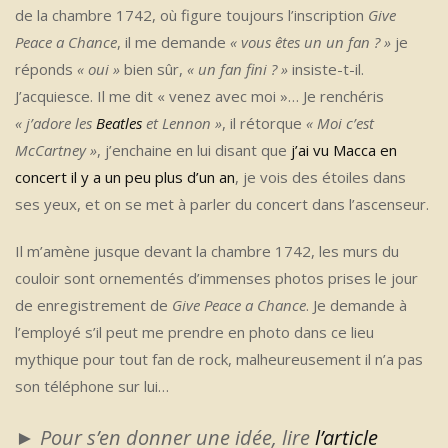
de la chambre 1742, où figure toujours l’inscription
Give
Peace a Chance
, il me demande
« vous êtes un un fan ? »
je
réponds
« oui »
bien sûr,
« un fan fini ? »
insiste-t-il.
J’acquiesce. Il me dit « venez avec moi »… Je renchéris
« j’adore les
Beatles
et Lennon »
, il rétorque
« Moi c’est
McCartney »
, j’enchaine en lui disant que
j’ai vu Macca en
concert il y a un peu plus d’un an
, je vois des étoiles dans
ses yeux, et on se met à parler du concert dans l’ascenseur.
Il m’amène jusque devant la chambre 1742, les murs du
couloir sont ornementés d’immenses photos prises le jour
de enregistrement de
Give Peace a Chance
. Je demande à
l’employé s’il peut me prendre en photo dans ce lieu
mythique pour tout fan de rock, malheureusement il n’a pas
son téléphone sur lui…
►
Pour s’en donner une idée, lire
l’article