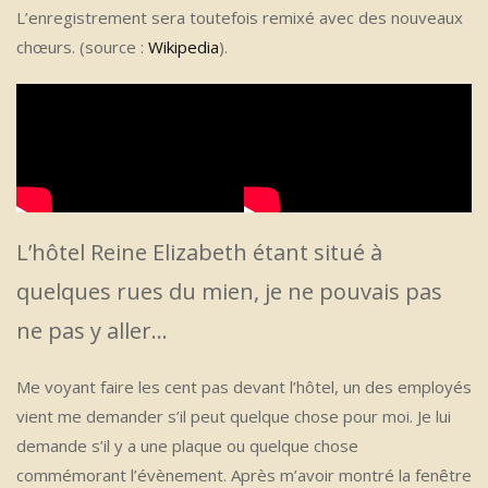
L’enregistrement sera toutefois remixé avec des nouveaux
chœurs. (source :
Wikipedia
).
L’hôtel Reine Elizabeth étant situé à
quelques rues du mien, je ne pouvais pas
ne pas y aller…
Me voyant faire les cent pas devant l’hôtel, un des employés
vient me demander s’il peut quelque chose pour moi. Je lui
demande s’il y a une plaque ou quelque chose
commémorant l’évènement. Après m’avoir montré la fenêtre