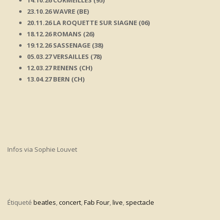
14.10.26 CORMEILLES (95)
23.10.26 WAVRE (BE)
20.11.26 LA ROQUETTE SUR SIAGNE (06)
18.12.26 ROMANS (26)
19.12.26 SASSENAGE (38)
05.03.27 VERSAILLES (78)
12.03.27 RENENS (CH)
13.04.27 BERN (CH)
Infos via Sophie Louvet
Étiqueté
beatles
,
concert
,
Fab Four
,
live
,
spectacle