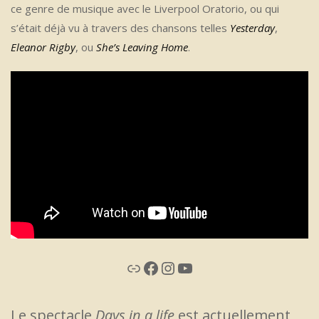
ce genre de musique avec le Liverpool Oratorio, ou qui
s’était déjà vu à travers des chansons telles
Yesterday
,
Eleanor Rigby
, ou
She’s Leaving Home
.
Lien
Facebook
Instagram
YouTube
Le spectacle
Days in a life
est actuellement