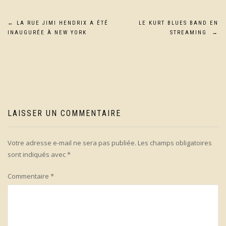
Navigation
←
LA RUE JIMI HENDRIX A ÉTÉ
LE KURT BLUES BAND EN
INAUGURÉE À NEW YORK
STREAMING
→
de
l’article
LAISSER UN COMMENTAIRE
Votre adresse e-mail ne sera pas publiée.
Les champs obligatoires
sont indiqués avec
*
Commentaire
*