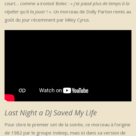
court… comme a ironisé Bolec :
« j’ai passé plus de temps à la
répéter qu’à la jouer ! »
. Un morceau de Dolly Parton remis au
goût du jour récemment par Miley Cyrus.
Last Night a DJ Saved My Life
Pour clore le premier set de la soirée, ce morceau à l’origine
de 1982 par le groupe Indeep, mais ici dans sa version de