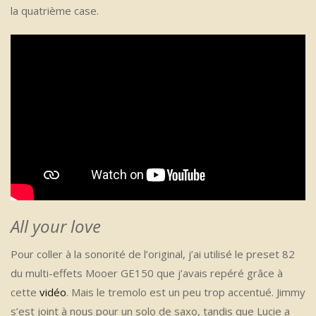
la quatrième case.
All your love
Pour coller à la sonorité de l’original, j’ai utilisé le preset 82
du multi-effets Mooer GE150 que j’avais repéré grâce à
cette
vidéo
. Mais le tremolo est un peu trop accentué. Jimmy
s’est joint à nous pour un solo de saxo, tandis que Lucie a