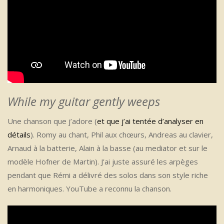
While my guitar gently weeps
Une chanson que j’adore (
et que j’ai tentée d’analyser en
détails
). Romy au chant, Phil aux chœurs, Andreas au clavier,
Arnaud à la batterie, Alain à la basse (au mediator et sur le
modèle Hofner de Martin). J’ai juste assuré les arpèges
pendant que Rémi a délivré des solos dans son style riche
en harmoniques. YouTube a reconnu la chanson.