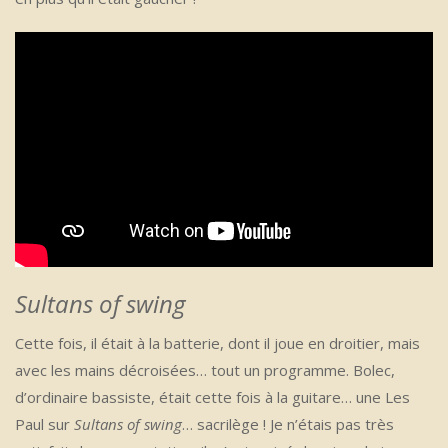
Sultans of swing
Cette fois, il était à la batterie, dont il joue en droitier, mais
avec les mains décroisées… tout un programme. Bolec,
d’ordinaire bassiste, était cette fois à la guitare… une Les
Paul sur
Sultans of swing
… sacrilège ! Je n’étais pas très