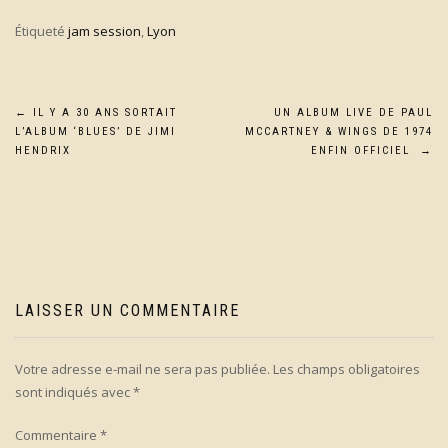
Étiqueté
jam session
,
Lyon
Navigation
←
IL Y A 30 ANS SORTAIT
UN ALBUM LIVE DE PAUL
L’ALBUM ‘BLUES’ DE JIMI
MCCARTNEY & WINGS DE 1974
de
HENDRIX
ENFIN OFFICIEL
→
l’article
LAISSER UN COMMENTAIRE
Votre adresse e-mail ne sera pas publiée.
Les champs obligatoires
sont indiqués avec
*
Commentaire
*