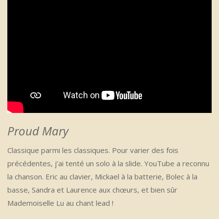
Proud Mary
Classique parmi les classiques. Pour varier des fois
précédentes, j’ai tenté un solo à la slide. YouTube a reconnu
la chanson. Eric au clavier, Mickael à la batterie, Bolec à la
basse, Sandra et Laurence aux chœurs, et bien sûr
Mademoiselle Lu au chant lead !