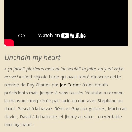
Unchain my heart
« ça faisait plusieurs mois qu’on voulait la faire, on y est enfin
arrivé ! »
s’est réjouie Lucie qui avait tenté d’inscrire cette
reprise de Ray Charles par
Joe Cocker
à des bœufs
précédents mais jusque là sans succès. Youtube a reconnu
la chanson, interprétée par Lucie en duo avec Stéphane au
chant. Pascal à la basse, Rémi et Guy aux guitares, Martin au
clavier, David à la batterie, et Jimmy au saxo… un véritable
mini big-band !