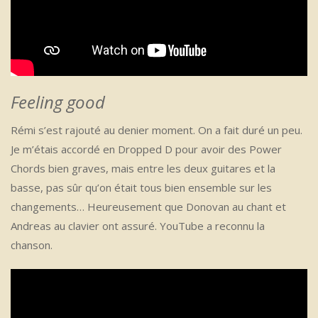
Feeling good
Rémi s’est rajouté au denier moment. On a fait duré un peu.
Je m’étais accordé en Dropped D pour avoir des Power
Chords bien graves, mais entre les deux guitares et la
basse, pas sûr qu’on était tous bien ensemble sur les
changements… Heureusement que Donovan au chant et
Andreas au clavier ont assuré. YouTube a reconnu la
chanson.