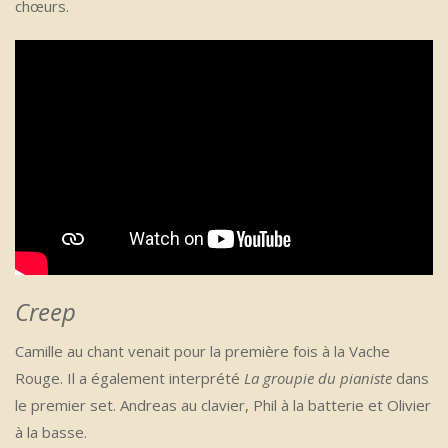
chœurs.
Creep
Camille au chant venait pour la première fois à la Vache
Rouge. Il a également interprété
La groupie du pianiste
dans
le premier set. Andreas au clavier, Phil à la batterie et Olivier
à la basse.