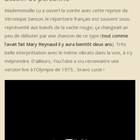
Mademoiselle Lu a ouvert la soirée avec cette reprise de
Véronique Sanson. le répertoire français est souvent sous-
représenté aux bœufs de la vache rouge, ça changeait un
peu de débuter par une chanson de ce type (
tout comme
l’avait fait Mary Reynaud il y aura bientôt deux ans
). Très
belle interprétation avec le même vibrato dans la voix, à s’y
méprendre. D’ailleurs, YouTube a cru reconnaitre une
version live à l’Olympia de 1975… bravo Lucie !