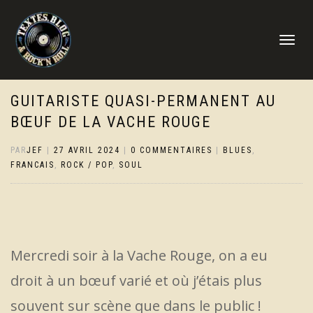
DÉPLIER
LA
NAVIGATI
GUITARISTE QUASI-PERMANENT AU
BŒUF DE LA VACHE ROUGE
PAR
JEF
|
27 AVRIL 2024
|
0 COMMENTAIRES
|
BLUES
,
FRANCAIS
,
ROCK / POP
,
SOUL
Mercredi soir à la Vache Rouge, on a eu
droit à un bœuf varié et où j’étais plus
souvent sur scène que dans le public !