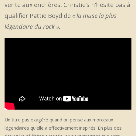
vente aux enchères, Christie’s n’hésite pas à
qualifier Pattie Boyd de
« la muse la plus
légendaire du rock »
.
Un titre pas exagéré quand on pense aux morceaux
légendaires qu’elle a effectivement inspirés. En plus des
deux plus célèbres suscités, on peut imaginer que
Here