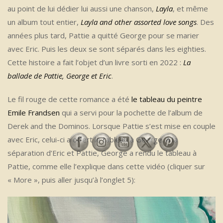
au point de lui dédier lui aussi une chanson,
Layla
, et même
un album tout entier,
Layla and other assorted love songs
. Des
années plus tard, Pattie a quitté George pour se marier
avec Eric. Puis les deux se sont séparés dans les eighties.
Cette histoire a fait l’objet d’un livre sorti en 2022 :
La
ballade de Pattie, George et Eric
.
Le fil rouge de cette romance a été
le tableau du peintre
Emile Frandsen
qui a servi pour la pochette de l’album de
Derek and the Dominos. Lorsque Pattie s’est mise en couple
avec Eric, celui-ci a offert le tableau à George. A la
séparation d’Eric et Pattie, George a rendu le tableau à
Pattie, comme elle l’explique dans cette vidéo (cliquer sur
« More », puis aller jusqu’à l’onglet 5):