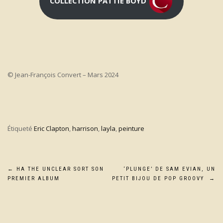
COLLECTION PATTIE BOYD
© Jean-François Convert – Mars 2024
Étiqueté
Eric Clapton
,
harrison
,
layla
,
peinture
Navigation
←
HA THE UNCLEAR SORT SON
‘PLUNGE’ DE SAM EVIAN, UN
PREMIER ALBUM
PETIT BIJOU DE POP GROOVY
→
de
l’article