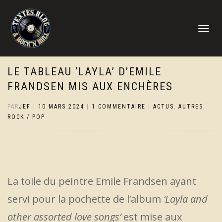
DÉPLIER
LA
NAVIGATI
LE TABLEAU ‘LAYLA’ D’EMILE
FRANDSEN MIS AUX ENCHÈRES
PAR
JEF
|
10 MARS 2024
|
1 COMMENTAIRE
|
ACTUS
,
AUTRES
,
ROCK / POP
La toile du peintre Emile Frandsen ayant
servi pour la pochette de l’album
‘Layla and
other assorted love songs’
est mise aux