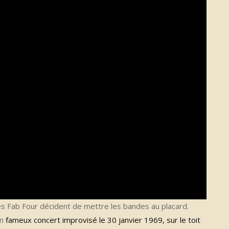
les Fab Four décident de mettre les bandes au placard.
un
fameux concert improvisé le 30 janvier 1969, sur le toit