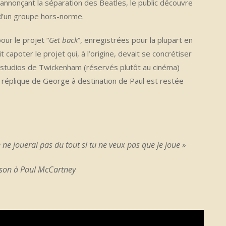
l annonçant la séparation des Beatles, le public découvre
n d’un groupe hors-norme.
our le projet “
Get back
”, enregistrées pour la plupart en
capoter le projet qui, à l’origine, devait se concrétiser
x studios de Twickenham (réservés plutôt au cinéma)
réplique de George à destination de Paul est restée
e ne jouerai pas du tout si tu ne veux pas que je joue »
son à Paul McCartney