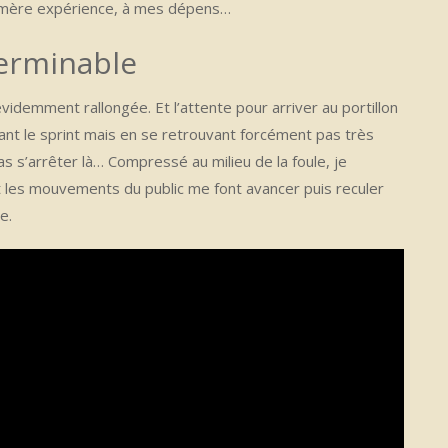
 l’amère expérience, à mes dépens…
terminable
évidemment rallongée. Et l’attente pour arriver au portillon
tant le sprint mais en se retrouvant forcément pas très
s s’arrêter là… Compressé au milieu de la foule, je
 les mouvements du public me font avancer puis reculer
e.