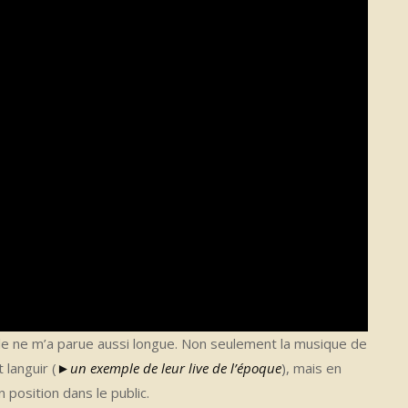
elle ne m’a parue aussi longue. Non seulement la musique de
languir (
►un exemple de leur live de l’époque
), mais en
 position dans le public.