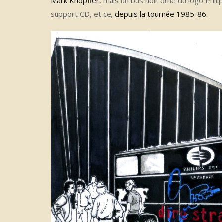
Mark Knopfler
, mais un bus noir orné du logo Phil
support CD, et ce,
depuis la tournée 1985-86
.