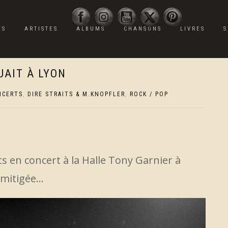
ES
ARTISTES
ALBUMS
CHANSONS
LIVRES
S
UAIT À LYON
NCERTS
,
DIRE STRAITS & M.KNOPFLER
,
ROCK / POP
raits en concert à la Halle Tony Garnier à
 mitigée…