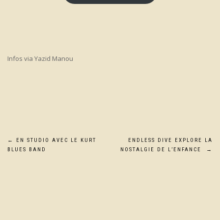
Infos via Yazid Manou
Navigation
←
EN STUDIO AVEC LE KURT
ENDLESS DIVE EXPLORE LA
BLUES BAND
NOSTALGIE DE L’ENFANCE
→
de
l’article