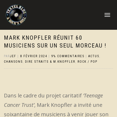
DÉPLIER
LA
NAVIGATI
MARK KNOPFLER RÉUNIT 60
MUSICIENS SUR UN SEUL MORCEAU !
PAR
JEF
|
8 FÉVRIER 2024
|
9% COMMENTAIRES
|
ACTUS
,
CHANSONS
,
DIRE STRAITS & M.KNOPFLER
,
ROCK / POP
Dans le cadre du projet caritatif
‘Teenage
Cancer Trust’
, Mark Knopfler a invité une
soixantaine de musiciens à venir jouer son