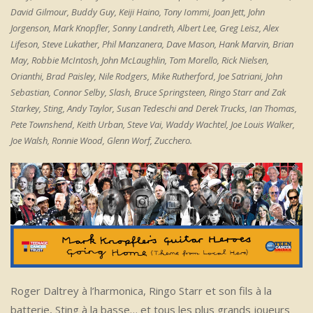
David Gilmour, Buddy Guy, Keiji Haino, Tony Iommi, Joan Jett, John
Jorgenson, Mark Knopfler, Sonny Landreth, Albert Lee, Greg Leisz, Alex
Lifeson, Steve Lukather, Phil Manzanera, Dave Mason, Hank Marvin, Brian
May, Robbie McIntosh, John McLaughlin, Tom Morello, Rick Nielsen,
Orianthi, Brad Paisley, Nile Rodgers, Mike Rutherford, Joe Satriani, John
Sebastian, Connor Selby, Slash, Bruce Springsteen, Ringo Starr and Zak
Starkey, Sting, Andy Taylor, Susan Tedeschi and Derek Trucks, Ian Thomas,
Pete Townshend, Keith Urban, Steve Vai, Waddy Wachtel, Joe Louis Walker,
Joe Walsh, Ronnie Wood, Glenn Worf, Zucchero.
Roger Daltrey à l’harmonica, Ringo Starr et son fils à la
batterie, Sting à la basse… et tous les plus grands joueurs