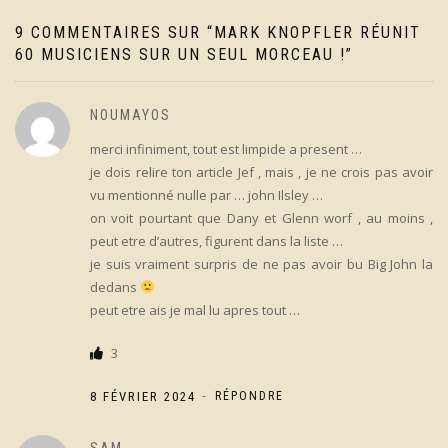
9 COMMENTAIRES SUR “
MARK KNOPFLER RÉUNIT
60 MUSICIENS SUR UN SEUL MORCEAU !
”
NOUMAYOS
merci infiniment, tout est limpide a present …
je dois relire ton article Jef , mais , je ne crois pas avoir
vu mentionné nulle par … john Ilsley …
on voit pourtant que Dany et Glenn worf , au moins ,
peut etre d’autres, figurent dans la liste …
je suis vraiment surpris de ne pas avoir bu Big John la
dedans
peut etre ais je mal lu apres tout …
3
-
8 FÉVRIER 2024
RÉPONDRE