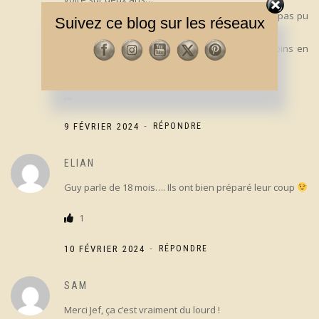
pour avoir les 60 musiciens, ça n’a évidemment pas pu
Suivez ce blog sur les réseaux
se faire en quelques jours…
donc oui forcément le projet a commencé au moins en
2022
-
9 FÉVRIER 2024
RÉPONDRE
ELIAN
Guy parle de 18 mois…. Ils ont bien préparé leur coup
1
-
10 FÉVRIER 2024
RÉPONDRE
SAM
Merci Jef, ça c’est vraiment du lourd !