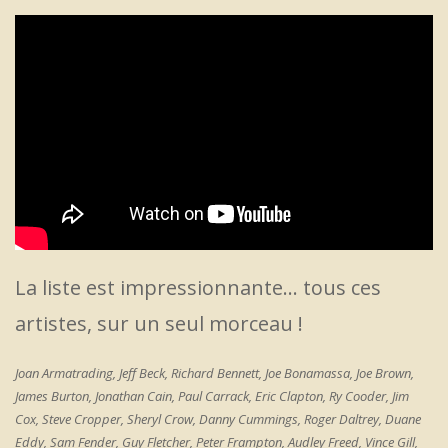
La liste est impressionnante… tous ces
artistes, sur un seul morceau !
Joan Armatrading, Jeff Beck, Richard Bennett, Joe Bonamassa, Joe Brown,
James Burton, Jonathan Cain, Paul Carrack, Eric Clapton, Ry Cooder, Jim
Cox, Steve Cropper, Sheryl Crow, Danny Cummings, Roger Daltrey, Duane
Eddy, Sam Fender, Guy Fletcher, Peter Frampton, Audley Freed, Vince Gill,