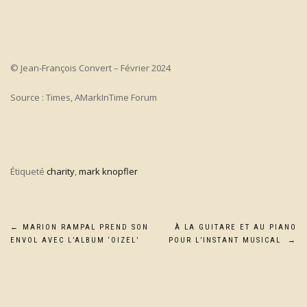
© Jean-François Convert – Février 2024
Source : Times, AMarkInTime Forum
Étiqueté
charity
,
mark knopfler
Navigation
←
MARION RAMPAL PREND SON
À LA GUITARE ET AU PIANO
ENVOL AVEC L’ALBUM ‘OIZEL’
POUR L’INSTANT MUSICAL
→
de
l’article