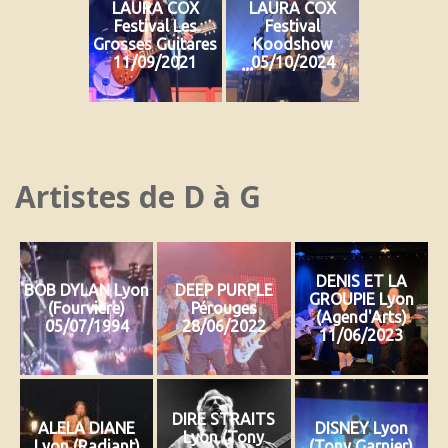
LAURA COX
LAURA COX
Festival Les
Festival
Grosses Guitares
Koodshow
11/09/2021
05/10/2024
Artistes de D à G
DENIS ET LA
BOB DYLAN Lyon
DEEP PURPLE
GROUPIE Lyon
(Fourvière)
Pérouges
(Agend'Arts)
05/07/1994
28/06/2022
11/06/2023
DIRE STRAITS
ALELA DIANE
DISNEY Lyon
Lyon (Tony
Lyon (Radiant)
(Tony Garnier)