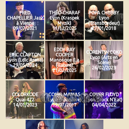
FRED
THÉO CHARAF
POPA CHUBBY
CHAPELLIER Jazz
Lyon (Kraspek
Lyon
à Vienne
Myzik)
(Transbordeur)
09/07/2021
11/12/2025
27/01/2018
EDDY RAY
CORENTIN COKO
ERIC CLAPTON
COOPER
Lyon (Arts en
Lyon (Ldlc Arena)
Manosque (La
Scène)
29/05/2024
Filature)
26/02/2023
21/02/2025
COLORKODE
COMO MAMAS
COVER FLOYD
Quai 472
Lyon (Fourvière)
Lyon (Rock N'Eat)
14/01/2023
19/07/2017
04/04/2022