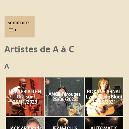
Sommaire
Artistes de A à C
A
DEXTER ALLEN
ROXANE ARNAL
ANGE Pérouges
Oraison
Lyon (école Bloo)
28/06/2022
26/11/2023
10/06/2021
JACK ART Paris
JEAN-LOUIS
AUTOMATIC