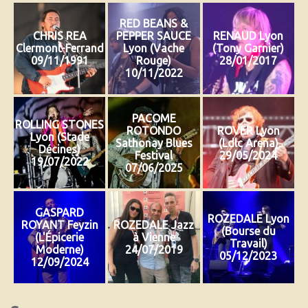
RED BEANS &
CHRIS REA
PEPPER SAUCE
RENAUD Lyon
Clermont-Ferrand
Lyon (Vache
(Tony Garnier)
09/11/1991
Rouge)
28/01/2017
10/11/2022
PACOME
ROLLING STONES
ROTONDO
ROVER Lyon
Lyon (Stade
Sathonay Blues
(Ldlc Arena)
Décines)
Festival
29/05/2024
19/07/2022
07/06/2025
GASPARD
ROZEDALE Lyon
ROYANT Feyzin
ROZEDALE Jazz
(Bourse du
(L'Épicerie
à Vienne
Travail)
Moderne)
24/07/2019
05/12/2023
12/09/2024