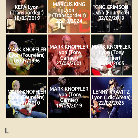
MARCUS KING
KEPA Lyon
KING CRIMSON
Lyon
(Transbordeur)
Lyon (Fourvière)
(Transbordeur)
18/05/2019
02/07/2019
23/10/2024
MARK KNOPFLER
MARK KNOPFLER
MARK KNOPFLER
Lyon (Tony
Lyon (Tony
Lyon (Fourvière)
Garnier)
Garnier)
09/07/1996
27/06/2001
05/04/2005
MARK KNOPFLER
MARK KNOPFLER
LENNY KRAVITZ
Lyon (Tony
Lyon (Fourvière)
Lyon (Ldlc Arena)
Garnier)
21/07/2010
22/02/2025
19/06/2019
L