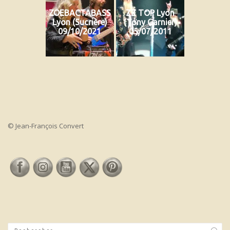
ZOEBACTABASS
ZZ TOP Lyon
Lyon (Sucrière)
(Tony Garnier)
09/10/2021
05/07/2011
© Jean-François Convert