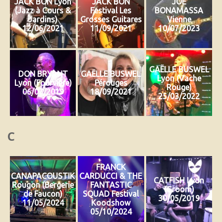
JACK BON Lyon
JACK BON
JOE
(Jazz à Cours &
Festival Les
BONAMASSA
Jardins)
Grosses Guitares
Vienne
12/06/2021
11/09/2021
10/07/2023
GAËLLE BUSWEL
DON BRYANT
GAËLLE BUSWEL
Lyon (Vache
Lyon (Fourvière)
Pérouges
Rouge)
06/07/2019
18/09/2021
25/03/2022
C
FRANCK
CANAPACOUSTIK
CARDUCCI & THE
CATFISH Lyon
Rougon (Bergerie
FANTASTIC
(Groom)
de Faucon)
SQUAD Festival
30/05/2019
11/05/2024
Koodshow
05/10/2024