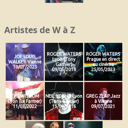
Artistes de
W à Z
ROGER WATERS
ROGER WATERS
JOE LOUIS
Lyon (Tony
Prague en direct
WALKER Vienne
Garnier)
au cinéma
10/07/2023
09/05/2018
25/05/2023
THE WISDOM
NEIL YOUNG Lyon
GREG ZLAP Jazz
Lyon (Le Farmer)
(Tony Garnier)
à Vienne
11/03/2022
15/09/2016
09/07/2021