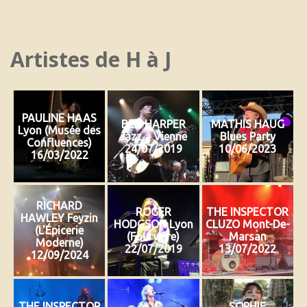
Artistes de H à J
PAULINE HAAS
BEN HARPER
MATHIS HAUG
Lyon (Musée des
Jazz à Vienne
Blues Party
Confluences)
24/07/2019
10/06/2023
16/03/2022
RICHARD
ROGER
THE INSPECTOR
HAWLEY Feyzin
HODGSON Lyon
CLUZO Mont-De-
(L'Épicerie
(Fourvière)
Marsan
Moderne)
22/07/2019
13/07/2022
12/09/2024
THE INSPECTOR
SOPHIE