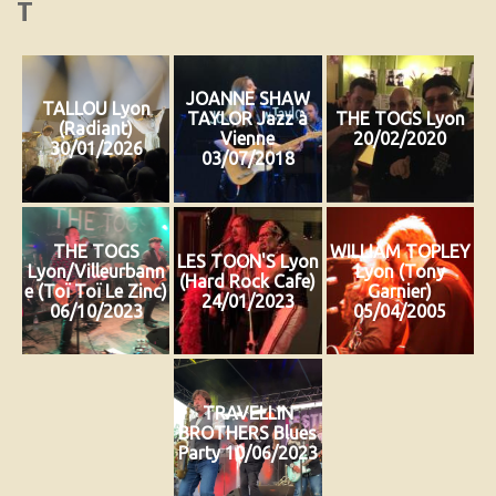
T
JOANNE SHAW
TALLOU Lyon
TAYLOR Jazz à
THE TOGS Lyon
(Radiant)
Vienne
20/02/2020
30/01/2026
03/07/2018
THE TOGS
WILLIAM TOPLEY
LES TOON'S Lyon
Lyon/Villeurbann
Lyon (Tony
(Hard Rock Cafe)
e (Toï Toï Le Zinc)
Garnier)
24/01/2023
06/10/2023
05/04/2005
TRAVELLIN
BROTHERS Blues
Party 10/06/2023