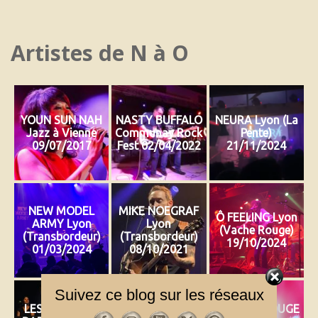
Artistes de N à O
YOUN SUN NAH
NASTY BUFFALO
NEURA Lyon (La
Jazz à Vienne
Communay Rock
Pente)
09/07/2017
Fest 02/04/2022
21/11/2024
NEW MODEL
MIKE NOEGRAF
Ô FEELING Lyon
ARMY Lyon
Lyon
(Vache Rouge)
(Transbordeur)
(Transbordeur)
19/10/2024
01/03/2024
08/10/2021
Suivez ce blog sur les réseaux
LES OGRES DE
LES OGRES DE
OLGA LA ROUGE