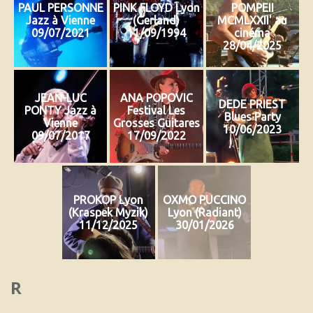
PAUL PERSONNE
PINK FLOYD Lyon
POMPEII
Jazz à Vienne
(Gerland)
MCMLXXII' au
09/07/2021
11/09/1994
cinéma
28/04/2025
JEAN-LUC
ANA POPOVIC
DEDE PRIEST
PONTY Jazz à
Festival Les
Blues Party
Vienne
Grosses Guitares
10/06/2023
09/07/2017
17/09/2022
PROKOP Lyon
OXMO PUCCINO
(Kraspek Myzik)
Lyon (Radiant)
11/12/2025
30/01/2026
R