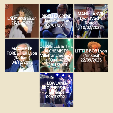
MANU LANVIN
BIRELI LAGRENE
LADY A Oraison
Lyon (Vache
Jazz à Vienne
26/11/2023
Rouge)
09/07/2017
10/02/2023
JESSIE LEE & THE
MAXIME LE
ALCHEMISTS
LITTLE BOB Lyon
FORESTIER Lyon
Villefranche/Saôn
(Ninkasi)
(Radiant)
e (Quai 472)
22/09/2023
04/12/2019
14/01/2023
LOWLAND
BROTHERS Jazz
à Vienne
09/07/2021