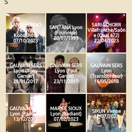
S
SANSEVERINO
SARI SCHORR
SANTANA Lyon
Festival
Villefranche/Saôn
(Fourvière)
Koodshow
e (Quai 472)
20/07/1993
07/10/2023
22/04/2023
GAUVAIN SERS
GAUVAIN SERS
GAUVAIN SERS
Lyon (Tony
Lyon (Paul
Lyon
Garnier)
Garcin)
(Transbordeur)
28/01/2017
23/11/2017
16/05/2018
GAUVAIN SERS
MARIEE SIOUX
SIXUN Vienne
Lyon (Radiant)
Lyon (Radiant)
12/07/2023
13/12/2019
07/02/2023