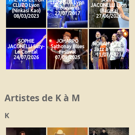
LES INSUS Lyon
CLUZO Lyon
JACONELLI Lyon
(Fourvière)
(Ninkasi Kao)
(Baraka)
27/07/2017
08/03/2023
27/06/2026
SOPHIE
JOHARPO
NORAH JONES
JACONELLI Sury-
Sathonay Blues
Jazz à Vienne
Le-Comtal
Festival
11/07/2023
24/07/2026
07/06/2025
Artistes de K à M
K