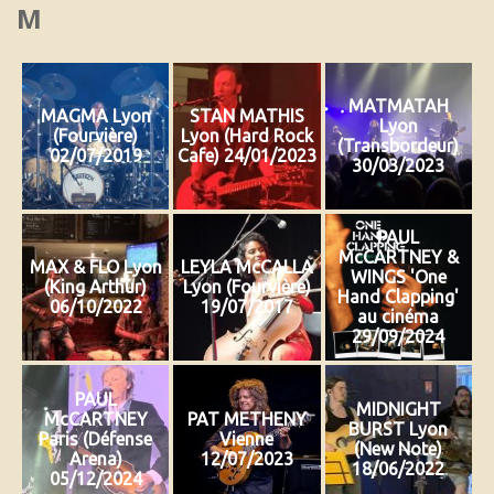
M
MATMATAH
MAGMA Lyon
STAN MATHIS
Lyon
(Fourvière)
Lyon (Hard Rock
(Transbordeur)
02/07/2019
Cafe) 24/01/2023
30/03/2023
PAUL
McCARTNEY &
MAX & FLO Lyon
LEYLA McCALLA
WINGS 'One
(King Arthur)
Lyon (Fourvière)
Hand Clapping'
06/10/2022
19/07/2017
au cinéma
29/09/2024
PAUL
MIDNIGHT
McCARTNEY
PAT METHENY
BURST Lyon
Paris (Défense
Vienne
(New Note)
Arena)
12/07/2023
18/06/2022
05/12/2024