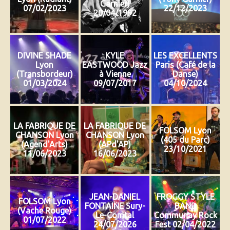
Garnier)
07/02/2023
22/12/2023
20/04/1992
DIVINE SHADE
KYLE
LES EXCELLENTS
Lyon
EASTWOOD Jazz
Paris (Café de la
(Transbordeur)
à Vienne
Danse)
01/03/2024
09/07/2017
04/10/2024
LA FABRIQUE DE
LA FABRIQUE DE
FOLSOM Lyon
CHANSON Lyon
CHANSON Lyon
(405 du Parc)
(Agend'Arts)
(APd'AP)
23/10/2021
11/06/2023
16/06/2023
JEAN-DANIEL
FROGGY STYLE
FOLSOM Lyon
FONTAINE Sury-
BAND
(Vache Rouge)
Le-Comtal
Communay Rock
01/07/2022
24/07/2026
Fest 02/04/2022