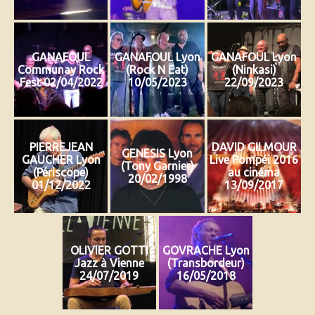
GANAFOUL
GANAFOUL Lyon
GANAFOUL Lyon
Communay Rock
(Rock N Eat)
(Ninkasi)
Fest 02/04/2022
10/05/2023
22/09/2023
PIERREJEAN
DAVID GILMOUR
GENESIS Lyon
GAUCHER Lyon
Live Pompéi 2016
(Tony Garnier)
(Périscope)
au cinéma
20/02/1998
01/12/2022
13/09/2017
OLIVIER GOTTI
GOVRACHE Lyon
Jazz à Vienne
(Transbordeur)
24/07/2019
16/05/2018