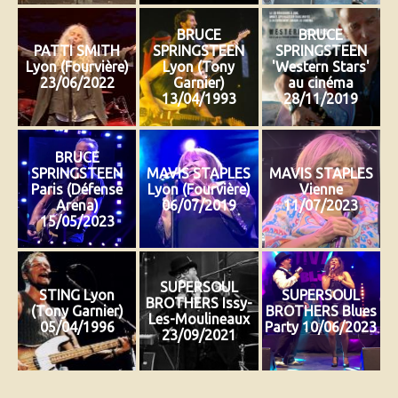
BRUCE
BRUCE
PATTI SMITH
SPRINGSTEEN
SPRINGSTEEN
Lyon (Fourvière)
Lyon (Tony
'Western Stars'
23/06/2022
Garnier)
au cinéma
13/04/1993
28/11/2019
BRUCE
SPRINGSTEEN
MAVIS STAPLES
MAVIS STAPLES
Paris (Défense
Lyon (Fourvière)
Vienne
Arena)
06/07/2019
11/07/2023
15/05/2023
SUPERSOUL
STING Lyon
SUPERSOUL
BROTHERS Issy-
(Tony Garnier)
BROTHERS Blues
Les-Moulineaux
05/04/1996
Party 10/06/2023
23/09/2021