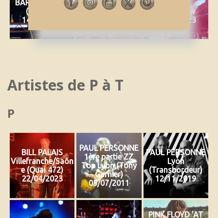
BARBACK Lyon
BARBACK Saint-
Festival
(Radiant)
Symphorien sur
Koodshow
14/10/2021
Coise 30/09/2023
07/10/2023
Artistes de P à T
P
PAUL PERSONNE
BILL PALAIS
PAUL PERSONNE
1ère partie ZZ
Villefranche/Saôn
Lyon
Top Lyon (Tony
e (Quai 472)
(Transbordeur)
Garnier)
22/04/2023
12/11/2019
05/07/2011
PINK FLOYD 'AT