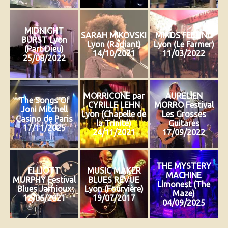
MIDNIGHT
SARAH MIKOVSKI
MINDS FEELING
BURST Lyon
Lyon (Radiant)
Lyon (Le Farmer)
(Part-Dieu)
14/10/2021
11/03/2022
25/08/2022
MORRICONE par
AURELIEN
The Songs Of
CYRILLE LEHN
MORRO Festival
Joni Mitchell
Lyon (Chapelle de
Les Grosses
Casino de Paris
la Trinité)
Guitares
17/11/2025
24/11/2021
17/09/2022
THE MYSTERY
ELLIOTT
MUSIC MAKER
MACHINE
MURPHY Festival
BLUES REVUE
Limonest (The
Blues Jarnioux
Lyon (Fourvière)
Maze)
12/06/2021
19/07/2017
04/09/2025