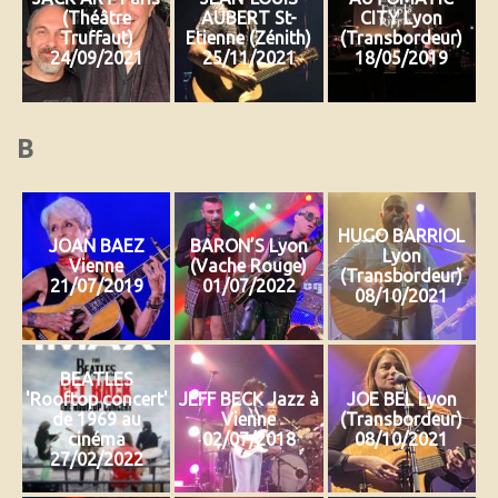
(Théâtre
AUBERT St-
CITY Lyon
Truffaut)
Etienne (Zénith)
(Transbordeur)
24/09/2021
25/11/2021
18/05/2019
B
HUGO BARRIOL
JOAN BAEZ
BARON’S Lyon
Lyon
Vienne
(Vache Rouge)
(Transbordeur)
21/07/2019
01/07/2022
08/10/2021
BEATLES
'Rooftop concert'
JEFF BECK Jazz à
JOE BEL Lyon
de 1969 au
Vienne
(Transbordeur)
cinéma
02/07/2018
08/10/2021
27/02/2022