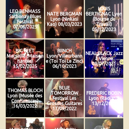
LOUIS
LEO BENMASS
NATE BERGMAN
BERTIGNAC Lyon
Sathonay Blues
Lyon (Ninkasi
(Bourse du
Festival
Kao) 08/03/2023
Travail)
07/06/2025
05/12/2023
BIG FEET
BIINCH
NEAL BLACK Jazz
Marseille (Maison
Lyon/Villeurbann
à Vienne
hantée)
e (Toï Toï Le Zinc)
09/07/2021
15/02/2025
06/10/2023
BLUE
THOMAS BLOCH
TOMORROW
FREDERIC BOBIN
Lyon (Musée des
Festival Les
Lyon (Radiant)
Confluences)
Grosses Guitares
13/12/2019
16/03/2022
17/09/2022