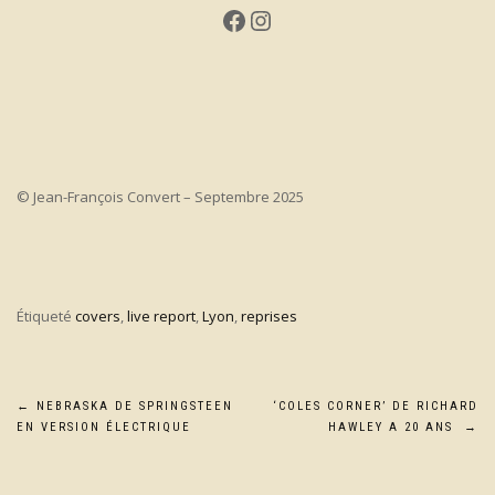
Facebook
Instagram
© Jean-François Convert – Septembre 2025
Étiqueté
covers
,
live report
,
Lyon
,
reprises
Navigation
←
NEBRASKA DE SPRINGSTEEN
‘COLES CORNER’ DE RICHARD
EN VERSION ÉLECTRIQUE
HAWLEY A 20 ANS
→
de