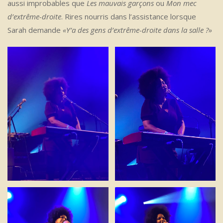
aussi improbables que
Les mauvais garçons
ou
Mon mec
d’extrême-droite
. Rires nourris dans l’assistance lorsque
Sarah demande
«Y’a des gens d’extrême-droite dans la salle ?»