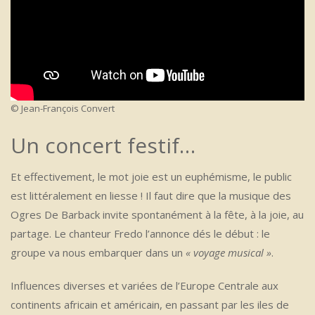
© Jean-François Convert
Un concert festif…
Et effectivement, le mot joie est un euphémisme, le public
est littéralement en liesse ! Il faut dire que la musique des
Ogres De Barback invite spontanément à la fête, à la joie, au
partage. Le chanteur Fredo l’annonce dés le début : le
groupe va nous embarquer dans un
« voyage musical »
.
Influences diverses et variées de l’Europe Centrale aux
continents africain et américain, en passant par les iles de