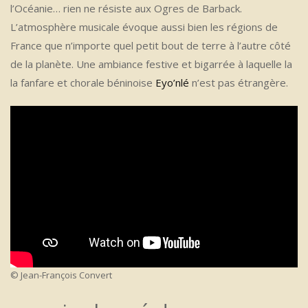
l’Océanie… rien ne résiste aux Ogres de Barback.
L’atmosphère musicale évoque aussi bien les régions de
France que n’importe quel petit bout de terre à l’autre côté
de la planète. Une ambiance festive et bigarrée à laquelle la
la fanfare et chorale béninoise
Eyo’nlé
n’est pas étrangère.
© Jean-François Convert