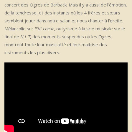
concert des Ogres de Barback. Mais il y a aussi de l’émotion,
de la tendresse, et des instants où les 4 frères et sœurs
semblent jouer dans notre salon et nous chanter à l’oreille.
Mélancolie sur
P’tit coeur
, ou lyrisme à la scie musicale sur le
final de
N.L.T
, des moments suspendus où les Ogres
montrent toute leur musicalité et leur maitrise des
instruments les plus divers.