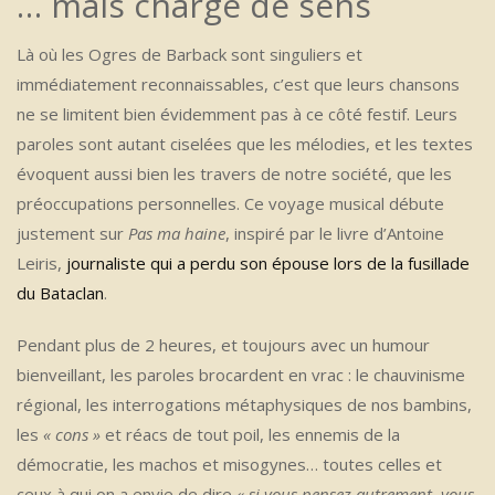
… mais chargé de sens
Là où les Ogres de Barback sont singuliers et
immédiatement reconnaissables, c’est que leurs chansons
ne se limitent bien évidemment pas à ce côté festif. Leurs
paroles sont autant ciselées que les mélodies, et les textes
évoquent aussi bien les travers de notre société, que les
préoccupations personnelles. Ce voyage musical débute
justement sur
Pas ma haine
, inspiré par le livre d’Antoine
Leiris,
journaliste qui a perdu son épouse lors de la fusillade
du Bataclan
.
Pendant plus de 2 heures, et toujours avec un humour
bienveillant, les paroles brocardent en vrac : le chauvinisme
régional, les interrogations métaphysiques de nos bambins,
les
« cons »
et réacs de tout poil, les ennemis de la
démocratie, les machos et misogynes… toutes celles et
ceux à qui on a envie de dire
« si vous pensez autrement, vous