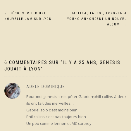
Navigation
←
DÉCOUVERTE D’UNE
MOLINA, TALBOT, LOFGREN &
NOUVELLE JAM SUR LYON
YOUNG ANNONCENT UN NOUVEL
de
ALBUM
→
l’article
6 COMMENTAIRES SUR “
IL Y A 25 ANS, GENESIS
JOUAIT À LYON
”
ADELE DOMINIQUE
Pour moi genesis c est péter Gabriel+phill collins à deux
ils ont fait des merveilles…
Gabriel solo c est moins bien
Phil collins c est pas toujours bien
Un peu comme lennon et MC cartney