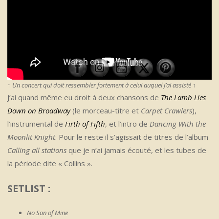
↑
Un concert qui doit ressembler fortement à celui auquel j’ai assisté
↑
J’ai quand même eu droit à deux chansons de
The Lamb Lies
Down on Broadway
(le morceau-titre et
Carpet Crawlers
),
l’instrumental de
Firth of Fifth
, et l’intro de
Dancing With the
Moonlit Knight
. Pour le reste il s’agissait de titres de l’album
Calling all stations
que je n’ai jamais écouté, et les tubes de
la période dite « Collins ».
SETLIST :
No Son of Mine