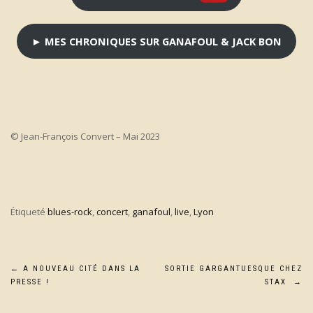
►
MES CHRONIQUES SUR GANAFOUL & JACK BON
© Jean-François Convert – Mai 2023
Étiqueté
blues-rock
,
concert
,
ganafoul
,
live
,
Lyon
Navigation
←
A NOUVEAU CITÉ DANS LA
SORTIE GARGANTUESQUE CHEZ
PRESSE !
STAX
→
de