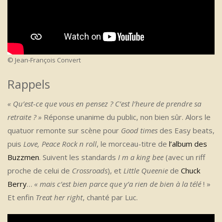
© Jean-François Convert
Rappels
« Qu’est-ce que vous en pensez ? C’est l’heure de prendre sa
retraite ? »
Réponse unanime du public, non bien sûr. Alors le
quatuor remonte sur scène pour
Good times
des Easy beats,
puis
Love, Peace Rock n roll
, le morceau-titre de
l’album des
Buzzmen
. Suivent les standards
I m a king bee
(avec un riff
proche de celui de
Crossroads
), et
Little Queenie
de
Chuck
Berry
…
« mais c’est bien parce que y’a rien de bien à la télé
! »
Et enfin
Treat her right
, chanté par Luc.