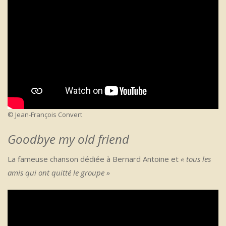
© Jean-François Convert
Goodbye my old friend
La fameuse chanson dédiée à Bernard Antoine et
« tous les
amis qui ont quitté le groupe »