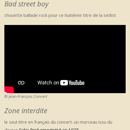
Bad street boy
chouette ballade rock pour ce huitième titre de la setlist
© Jean-François Convert
Zone interdite
le seul titre en français du concert. un morceau issu du
disque
Sider Rock
enregistré en 1975
.