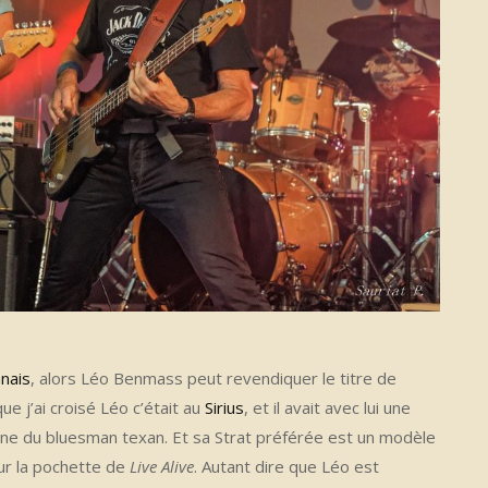
nais
, alors Léo Benmass peut revendiquer le titre de
e j’ai croisé Léo c’était au
Sirius
, et il avait avec lui une
ne du bluesman texan. Et sa Strat préférée est un modèle
ur la pochette de
Live Alive
. Autant dire que Léo est