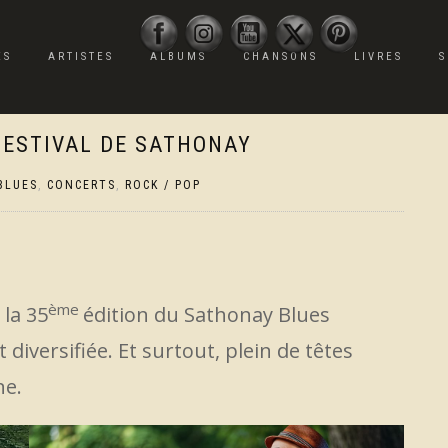
ES
ARTISTES
ALBUMS
CHANSONS
LIVRES
S
 FESTIVAL DE SATHONAY
BLUES
,
CONCERTS
,
ROCK / POP
ème
 la 35
édition du Sathonay Blues
diversifiée. Et surtout, plein de têtes
ne.