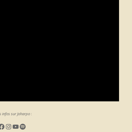
s infos sur Joharpo
:
en
Facebook
Instagram
YouTube
Spotify