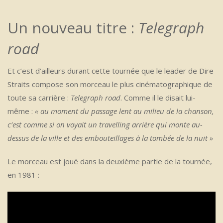
Un nouveau titre :
Telegraph
road
Et c’est d’ailleurs durant cette tournée que le leader de Dire
Straits compose son morceau le plus cinématographique de
toute sa carrière :
Telegraph road
. Comme il le disait lui-
même :
« au moment du passage lent au milieu de la chanson,
c’est comme si on voyait un travelling arrière qui monte au-
dessus de la ville et des embouteillages à la tombée de la nuit »
Le morceau est joué dans la deuxième partie de la tournée,
en 1981 :