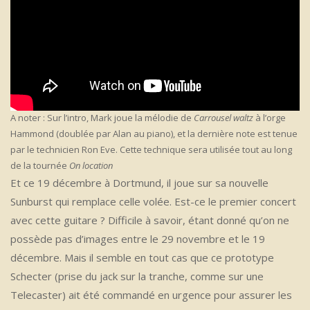
A noter : Sur l’intro, Mark joue la mélodie de
Carrousel waltz
à l’orge
Hammond (doublée par Alan au piano), et la dernière note est tenue
par le technicien Ron Eve. Cette technique sera utilisée tout au long
de la tournée
On location
Et ce 19 décembre à Dortmund, il joue sur sa nouvelle
Sunburst qui remplace celle volée. Est-ce le premier concert
avec cette guitare ? Difficile à savoir, étant donné qu’on ne
possède pas d’images entre le 29 novembre et le 19
décembre. Mais il semble en tout cas que ce prototype
Schecter (prise du jack sur la tranche, comme sur une
Telecaster) ait été commandé en urgence pour assurer les