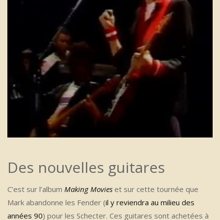
Des nouvelles guitares
C’est sur l’album
Making Movies
et sur cette tournée que
Mark abandonne les Fender (
il y reviendra au milieu des
années 90
) pour les Schecter. Ces guitares sont achetées à