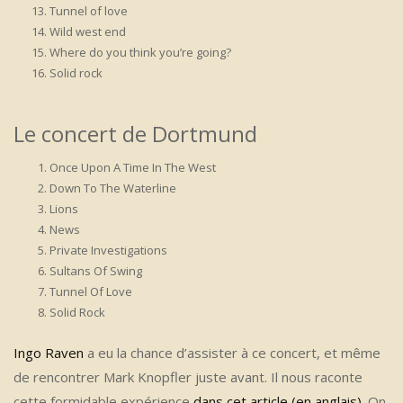
Tunnel of love
Wild west end
Where do you think you’re going?
Solid rock
Le concert de Dortmund
Once Upon A Time In The West
Down To The Waterline
Lions
News
Private Investigations
Sultans Of Swing
Tunnel Of Love
Solid Rock
Ingo Raven
a eu la chance d’assister à ce concert, et même
de rencontrer Mark Knopfler juste avant. Il nous raconte
cette formidable expérience
dans cet article (en anglais)
. On