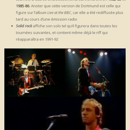
1985-86
. Anoter que cette version de Dortmund est celle qui
figure sur l’album
Live at the BBC
, car elle a été rediffusée plus
tard au cours d’une émission radio
Solid rock
affiche son solo tel qu’il figurera dans toutes les
tournées suivantes, et contient même déjà le riff qui
réapparaîtra en 1991-92