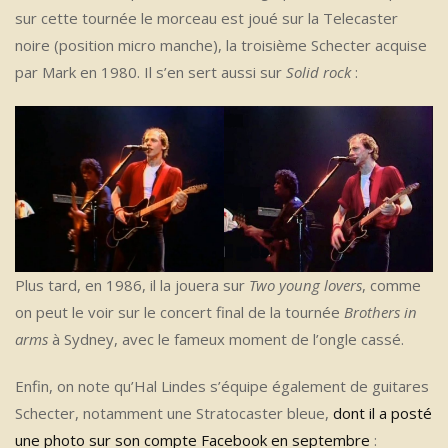
sur cette tournée le morceau est joué sur la Telecaster
noire (position micro manche), la troisième Schecter acquise
par Mark en 1980. Il s’en sert aussi sur
Solid rock
:
Plus tard, en 1986, il la jouera sur
Two young lovers
, comme
on peut le voir sur le concert final de la tournée
Brothers in
arms
à Sydney, avec le fameux moment de l’ongle cassé.
Enfin, on note qu’Hal Lindes s’équipe également de guitares
Schecter, notamment une Stratocaster bleue,
dont il a posté
une photo sur son compte Facebook en septembre
: