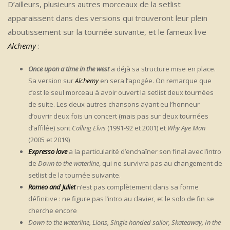
D’ailleurs, plusieurs autres morceaux de la setlist
apparaissent dans des versions qui trouveront leur plein
aboutissement sur la tournée suivante, et le fameux live
Alchemy
:
Once upon a time in the west
a déjà sa structure mise en place.
Sa version sur
Alchemy
en sera l’apogée. On remarque que
c’est le seul morceau à avoir ouvert la setlist deux tournées
de suite. Les deux autres chansons ayant eu l’honneur
d’ouvrir deux fois un concert (mais pas sur deux tournées
d’affilée) sont
Calling Elvis
(1991-92 et 2001) et
Why Aye Man
(2005 et 2019)
Expresso love
a la particularité d’enchaîner son final avec l’intro
de
Down to the waterline
, qui ne survivra pas au changement de
setlist de la tournée suivante.
Romeo and Juliet
n’est pas complètement dans sa forme
définitive : ne figure pas l’intro au clavier, et le solo de fin se
cherche encore
Down to the waterline, Lions, Single handed sailor, Skateaway, In the