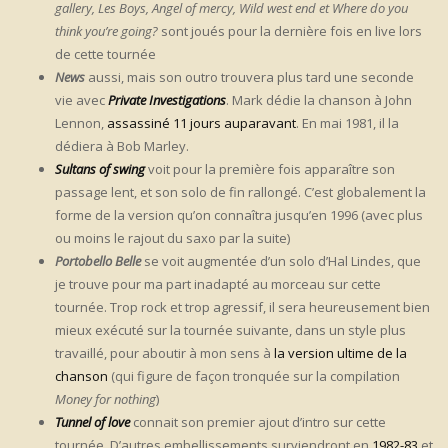
gallery, Les Boys, Angel of mercy, Wild west end et Where do you
think you’re going?
sont joués pour la dernière fois en live lors
de cette tournée
News
aussi, mais son outro trouvera plus tard une seconde
vie avec
Private Investigations
. Mark dédie la chanson à John
Lennon,
assassiné 11 jours auparavant
. En mai 1981, il la
dédiera à Bob Marley.
Sultans of swing
voit pour la première fois apparaître son
passage lent, et son solo de fin rallongé. C’est globalement la
forme de la version qu’on connaîtra jusqu’en 1996 (avec plus
ou moins le rajout du saxo par la suite)
Portobello Belle
se voit augmentée d’un solo d’Hal Lindes, que
je trouve pour ma part inadapté au morceau sur cette
tournée. Trop rock et trop agressif, il sera heureusement bien
mieux exécuté sur la tournée suivante, dans un style plus
travaillé, pour aboutir à mon sens à
la version ultime de la
chanson
(qui figure de façon tronquée sur la compilation
Money for nothing
)
Tunnel of love
connait son premier ajout d’intro sur cette
tournée. D’autres embellissements surviendront en
1982-83
et