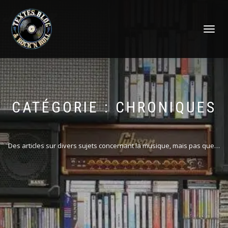
DÉPLIER
LA
NAVIGATI
CATÉGORIE :
CHRONIQUES
Des articles sur divers sujets concernant la musique, mais pas que…