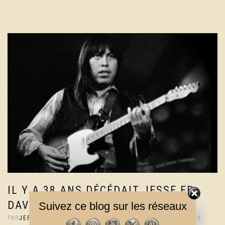
IL Y A 38 ANS DÉCÉDAIT JESSE ED
DAVIS
Suivez ce blog sur les réseaux
PAR
JEF
|
22 JUIN 2026
|
0 COMMENTAIRES
|
CHRONIQUES
,