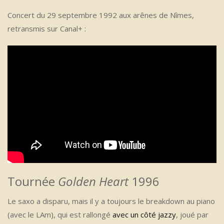
Concert du 29 septembre 1992 aux arênes de Nîmes,
retransmis sur Canal+ :
Tournée
Golden Heart
1996
Le saxo a disparu, mais il y a toujours le breakdown au piano
(avec le LAm), qui est rallongé
avec un côté jazzy
, joué par