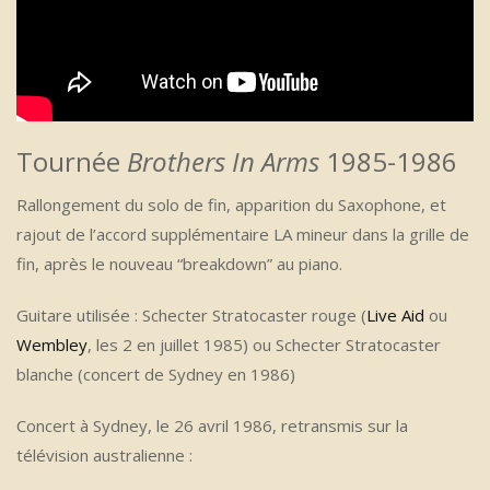
Tournée
Brothers In Arms
1985-1986
Rallongement du solo de fin, apparition du Saxophone, et
rajout de l’accord supplémentaire LA mineur dans la grille de
fin, après le nouveau “breakdown” au piano.
Guitare utilisée : Schecter Stratocaster rouge (
Live Aid
ou
Wembley
, les 2 en juillet 1985) ou Schecter Stratocaster
blanche (concert de Sydney en 1986)
Concert à Sydney, le 26 avril 1986, retransmis sur la
télévision australienne :