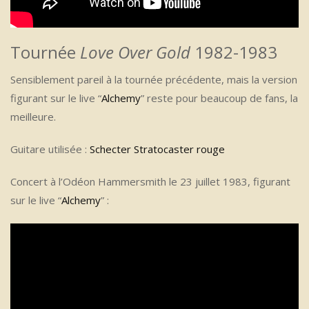
Tournée
Love Over Gold
1982-1983
Sensiblement pareil à la tournée précédente, mais la version
figurant sur le live “
Alchemy
” reste pour beaucoup de fans, la
meilleure.
Guitare utilisée :
Schecter Stratocaster rouge
Concert à l’Odéon Hammersmith le 23 juillet 1983, figurant
sur le live “
Alchemy
” :