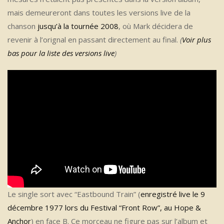
mais demeureront dans toutes les versions live de la
chanson
jusqu’à la tournée 2008
, où Mark décidera de
revenir à l’orignal en passant directement au final.
(
Voir plus
bas pour la liste des versions live
)
Le single sort avec “Eastbound Train” (
enregistré live le 9
décembre 1977 lors du Festival “Front Row”, au Hope &
Anchor
) en face B. Ce morceau ne figure pas sur l’album et