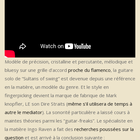
Modèle de précision, cristalline et percutante, mélodique et
bluesy sur une grille d’accord
proche du flamenco
, la guitare
solo de “Sultans of swing” est devenue depuis une référence
en la matière, un modèle du genre. Et le style en
fingerpicking devient la marque de fabrique de Mark
knopfler, LE son Dire Straits (
même s’il utilisera de temps à
autre le mediator
). La sonorité particulière a laissé cours à
maintes théories parmi les “guitar-freaks”. Le spécialiste en
la matière Ingo Raven a fait des
recherches poussées sur la
question
et est arrivé à la conclusion suivante :