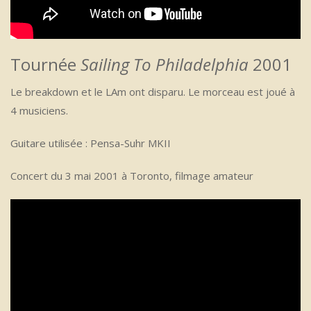
Tournée
Sailing To Philadelphia
2001
Le breakdown et le LAm ont disparu. Le morceau est joué à
4 musiciens.
Guitare utilisée : Pensa-Suhr MKII
Concert du 3 mai 2001 à Toronto, filmage amateur