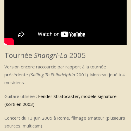
Tournée
Shangri-La
2005
Version encore raccourcie par rapport à la tournée
précédente (
Sailing To Philadelphia
2001). Morceau joué à 4
musiciens.
Guitare utilisée :
Fender Stratocaster, modèle signature
(sorti en 2003)
Concert du 13 juin 2005 à Rome, filmage amateur (plusieurs
sources, multicam)