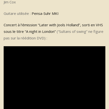
Jim Cox
Guitare utilisée :
Pensa-Suhr MKI
Concert à l’émission “Later with Jools Holland”, sorti en VHS
sous le titre “A night in London”
(“Sultans of swing” ne figure
pas sur la réédition DVD) :