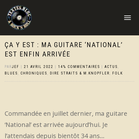
DÉPLIER
LA
NAVIGATI
ÇA Y EST : MA GUITARE ‘NATIONAL’
EST ENFIN ARRIVÉE
PAR
JEF
|
21 AVRIL 2022
|
14% COMMENTAIRES
|
ACTUS
,
BLUES
,
CHRONIQUES
,
DIRE STRAITS & M.KNOPFLER
,
FOLK
Commandée en juillet dernier, ma guitare
‘National’ est arrivée aujourd’hui. Je
l’attendais depuis bientôt 34 ans…