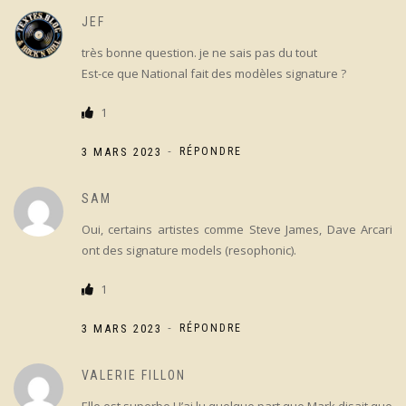
JEF
très bonne question. je ne sais pas du tout
Est-ce que National fait des modèles signature ?
1
-
3 MARS 2023
RÉPONDRE
SAM
Oui, certains artistes comme Steve James, Dave Arcari
ont des signature models (resophonic).
1
-
3 MARS 2023
RÉPONDRE
VALERIE FILLON
Elle est superbe ! J’ai lu quelque part que Mark disait que