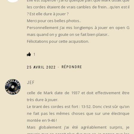
les cordes étaient de vrais canbles de frein…qu’en est il
? Est elle dure à jouer ?
Merci pour ces belles photos..
Personnellement j’ai mis longtemps à jouer en open G
mais quand on y goute on se fait bien plaisir..
Félicitations pour cette acquisition.
1
-
25 AVRIL 2022
RÉPONDRE
JEF
celle de Mark date de 1937 et doit effectivement être
très dure à jouer.
Le tirant des cordes est fort : 13-52. Donc c’est sûr qu’on
ne fait pas les mêmes choses que sur une électrique
montée en 9-46 !
Mais globalement j’ai été agréablement surpris, je
croyais que ça serait plus dur que ça. je pense que les