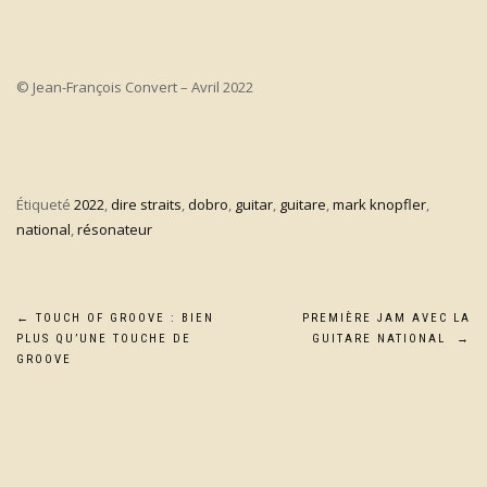
© Jean-François Convert – Avril 2022
Étiqueté
2022
,
dire straits
,
dobro
,
guitar
,
guitare
,
mark knopfler
,
national
,
résonateur
Navigation
←
TOUCH OF GROOVE : BIEN
PREMIÈRE JAM AVEC LA
PLUS QU’UNE TOUCHE DE
GUITARE NATIONAL
→
de
GROOVE
l’article