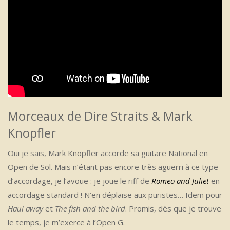
Morceaux de Dire Straits & Mark
Knopfler
Oui je sais, Mark Knopfler accorde sa guitare National en
Open de Sol. Mais n’étant pas encore très aguerri à ce type
d’accordage, je l’avoue : je joue le riff de
Romeo and Juliet
en
accordage standard ! N’en déplaise aux puristes… Idem pour
Haul away
et
The fish and the bird
. Promis, dès que je trouve
le temps, je m’exerce à l’Open G.