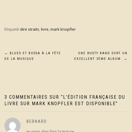
Étiqueté
dire straits
,
livre
,
mark knopfler
Navigation
←
BLUES ET BOSSA À LA FÊTE
ONE RUSTY BAND SORT UN
DE LA MUSIQUE
EXCELLENT 3ÈME ALBUM
→
de
l’article
3 COMMENTAIRES SUR “
L’ÉDITION FRANÇAISE DU
LIVRE SUR MARK KNOPFLER EST DISPONIBLE
”
BERNARD
Je viens d’en finir la lecture.