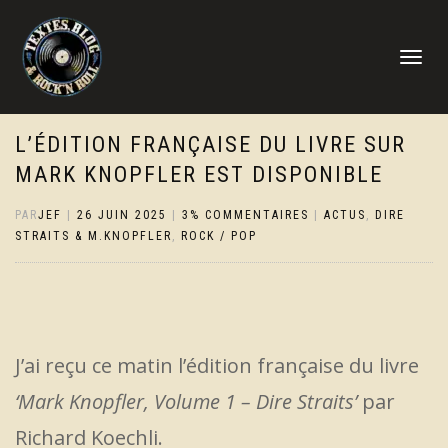
DÉPLIER
LA
NAVIGATI
L’ÉDITION FRANÇAISE DU LIVRE SUR
MARK KNOPFLER EST DISPONIBLE
PAR
JEF
|
26 JUIN 2025
|
3% COMMENTAIRES
|
ACTUS
,
DIRE
STRAITS & M.KNOPFLER
,
ROCK / POP
J’ai reçu ce matin l’édition française du livre
‘Mark Knopfler, Volume 1 – Dire Straits’
par
Richard Koechli.