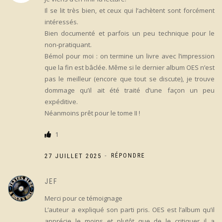
Il se lit très bien, et ceux qui l’achètent sont forcément
intéressés.
Bien documenté et parfois un peu technique pour le
non-pratiquant.
Bémol pour moi : on termine un livre avec l’impression
que la fin est bâclée. Même si le dernier album OES n’est
pas le meilleur (encore que tout se discute), je trouve
dommage qu’il ait été traité d’une façon un peu
expéditive.
Néanmoins prêt pour le tome II !
1
-
27 JUILLET 2025
RÉPONDRE
JEF
Merci pour ce témoignage
L’auteur a expliqué son parti pris. OES est l’album qu’il
apprécie le moins et plutôt que de le critiquer il a