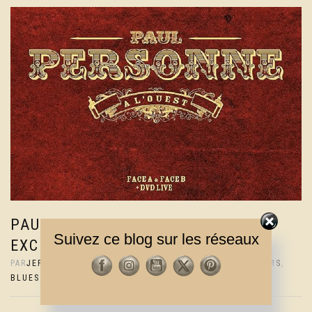
PAUL PERSONNE SORT UN COFFRET
Suivez ce blog sur les réseaux
EXCLUSIF AVEC UN LIVE INÉDIT
PAR
JEF
|
11 DÉCEMBRE 2025
|
0 COMMENTAIRES
|
ALBUMS
,
BLUES
,
FRANCAIS
,
ROCK / POP